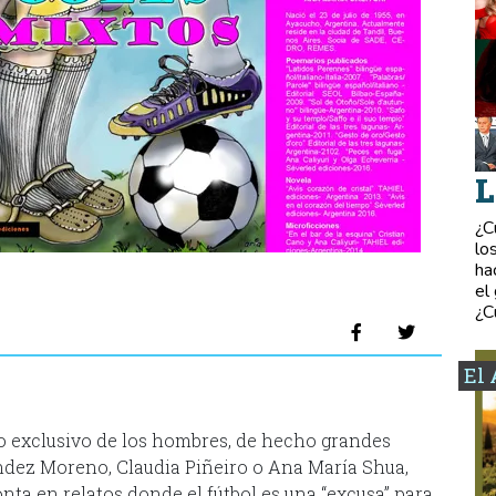
L
¿C
lo
ha
el
¿C
El 
no exclusivo de los hombres, de hecho grandes
ndez Moreno, Claudia Piñeiro o Ana María Shua,
nta en relatos donde el fútbol es una “excusa” para