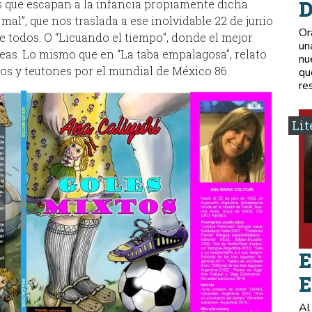
D
s que escapan a la infancia propiamente dicha
al”, que nos traslada a ese inolvidable 22 de junio
Or
e todos. O “Licuando el tiempo”, donde el mejor
un
neas. Lo mismo que en “La taba empalagosa”, relato
nu
nos y teutones por el mundial de México 86.
qu
re
Lit
E
E
Al