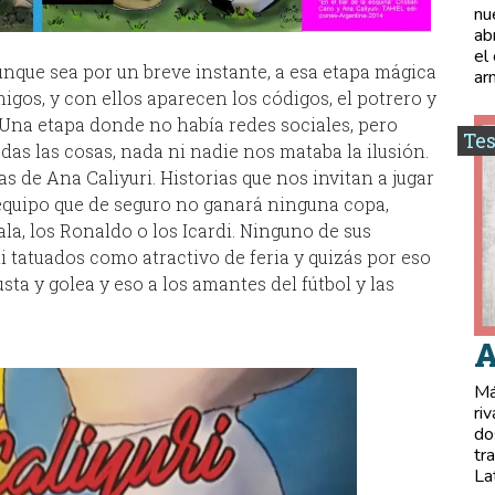
nu
ab
el
unque sea por un breve instante, a esa etapa mágica
ar
migos, y con ellos aparecen los códigos, el potrero y
. Una etapa donde no había redes sociales, pero
Tes
as las cosas, nada ni nadie nos mataba la ilusión.
as de Ana Caliyuri. Historias que nos invitan a jugar
 equipo que de seguro no ganará ninguna copa,
la, los Ronaldo o los Icardi. Ninguno de sus
i tatuados como atractivo de feria y quizás por eso
sta y golea y eso a los amantes del fútbol y las
A
Má
ri
do
tr
La