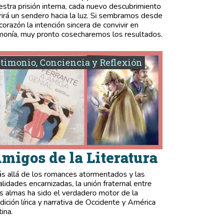
estra prisión interna, cada nuevo descubrimiento
rirá un sendero hacia la luz. Si sembramos desde
 corazón la intención sincera de convivir en
monía, muy pronto cosecharemos los resultados.
timonio, Conciencia y Reflexión
migos de la Literatura
s allá de los romances atormentados y las
validades encarnizadas, la unión fraternal entre
s almas ha sido el verdadero motor de la
adición lírica y narrativa de Occidente y América
tina.