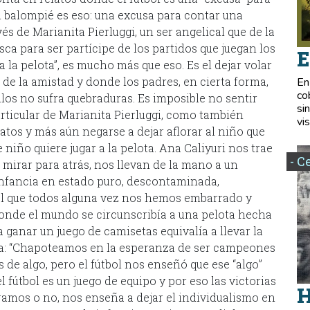
el balompié es eso: una excusa para contar una
vés de Marianita Pierluggi, un ser angelical que de la
ca para ser partícipe de los partidos que juegan los
E
a la pelota”, es mucho más que eso. Es el dejar volar
o de la amistad y donde los padres, en cierta forma,
En
co
llos no sufra quebraduras. Es imposible no sentir
si
particular de Marianita Pierluggi, como también
vis
elatos y más aún negarse a dejar aflorar al niño que
niño quiere jugar a la pelota. Ana Caliyuri nos trae
- C
l mirar para atrás, nos llevan de la mano a un
nfancia en estado puro, descontaminada,
el que todos alguna vez nos hemos embarrado y
donde el mundo se circunscribía a una pelota hecha
ganar un juego de camisetas equivalía a llevar la
utora: “Chapoteamos en la esperanza de ser campeones
 de algo, pero el fútbol nos enseñó que ese “algo”
l fútbol es un juego de equipo y por eso las victorias
H
ueramos o no, nos enseña a dejar el individualismo en