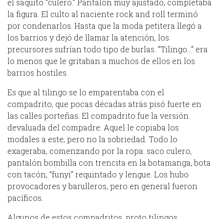
el saquito “culero.” Pantalón muy ajustado, completaba
la figura. El culto al naciente rock and roll terminó
por condenarlos. Hasta que la moda petitera llegó a
los barrios y dejó de llamar la atención, los
precursores sufrían todo tipo de burlas. “Tilingo…” era
lo menos que le gritaban a muchos de ellos en los
barrios hostiles.
Es que al tilingo se lo emparentaba con el
compadrito, que pocas décadas atrás pisó fuerte en
las calles porteñas. El compadrito fue la versión
devaluada del compadre. Aquel le copiaba los
modales a este, pero no la sobriedad. Todo lo
exageraba, comenzando por la ropa: saco culero,
pantalón bombilla con trencita en la botamanga, bota
con tacón, “funyi” requintado y lengue. Los hubo
provocadores y barulleros, pero en general fueron
pacíficos.
Algunos de estos compadritos, proto tilingos,