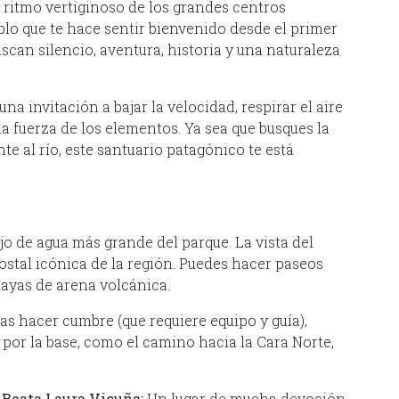
l ritmo vertiginoso de los grandes centros
blo que te hace sentir bienvenido desde el primer
uscan silencio, aventura, historia y una naturaleza
una invitación a bajar la velocidad, respirar el aire
la fuerza de los elementos. Ya sea que busques la
te al río, este santuario patagónico te está
jo de agua más grande del parque. La vista del
postal icónica de la región. Puedes hacer paseos
layas de arena volcánica.
as hacer cumbre (que requiere equipo y guía),
 por la base, como el camino hacia la Cara Norte,
 Beata Laura Vicuña:
Un lugar de mucha devoción