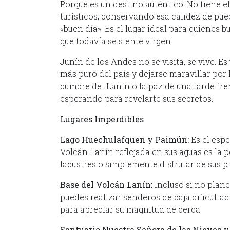
Porque es un destino auténtico. No tiene e
turísticos, conservando esa calidez de pue
«buen día». Es el lugar ideal para quienes b
que todavía se siente virgen.
Junín de los Andes no se visita, se vive. Es 
más puro del país y dejarse maravillar por 
cumbre del Lanín o la paz de una tarde fren
esperando para revelarte sus secretos.
Lugares Imperdibles
Lago Huechulafquen y Paimún:
Es el espe
Volcán Lanín reflejada en sus aguas es la 
lacustres o simplemente disfrutar de sus p
Base del Volcán Lanín:
Incluso si no plane
puedes realizar senderos de baja dificultad
para apreciar su magnitud de cerca.
Santuario Nuestra Señora de las Nieves y