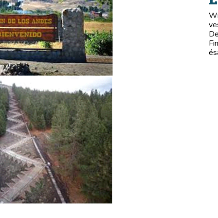
Wi
ve
De
Fi
és