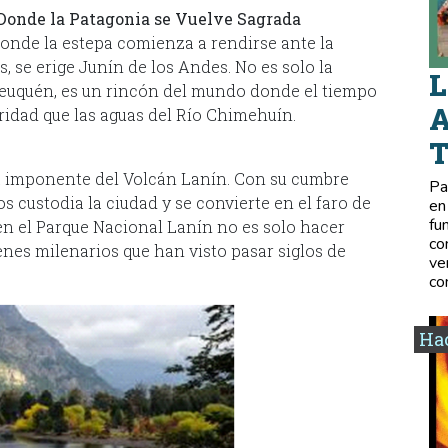
 Donde la Patagonia se Vuelve Sagrada
donde la estepa comienza a rendirse ante la
, se erige Junín de los Andes. No es solo la
L
Neuquén, es un rincón del mundo donde el tiempo
A
ridad que las aguas del Río Chimehuín.
eta imponente del Volcán Lanín. Con su cumbre
Pa
s custodia la ciudad y se convierte en el faro de
en
fu
en el Parque Nacional Lanín no es solo hacer
co
nes milenarios que han visto pasar siglos de
ve
co
Hac