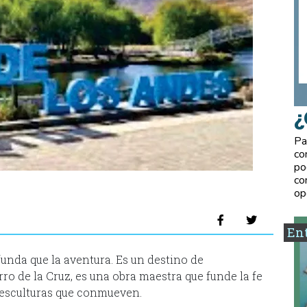
¿
Pa
co
po
co
op
Ent
unda que la aventura. Es un destino de
cerro de la Cruz, es una obra maestra que funde la fe
 esculturas que conmueven.