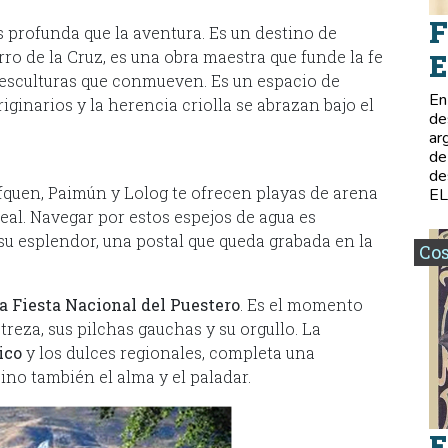
F
 profunda que la aventura. Es un destino de
cerro de la Cruz, es una obra maestra que funde la fe
E
esculturas que conmueven. Es un espacio de
En
iginarios y la herencia criolla se abrazan bajo el
de
ar
de
de
fquen, Paimún y Lolog te ofrecen playas de arena
E
real. Navegar por estos espejos de agua es
su esplendor, una postal que queda grabada en la
Co
la Fiesta Nacional del Puestero
. Es el momento
eza, sus pilchas gauchas y su orgullo. La
ico
y los dulces regionales, completa una
sino también el alma y el paladar.
E