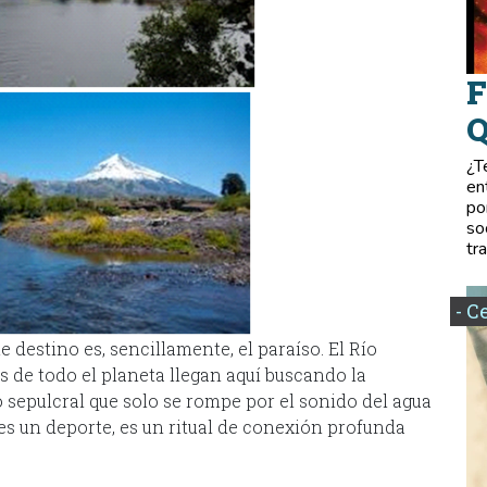
F
Q
¿T
en
po
so
tr
- C
e destino es, sencillamente, el paraíso. El Río
 de todo el planeta llegan aquí buscando la
o sepulcral que solo se rompe por el sonido del agua
o es un deporte, es un ritual de conexión profunda