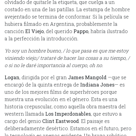
olvidado de quitarle la etiqueta, que cuelga a un
costado en una de las patillas. La estampa de hombre
avejentado se termina de conformar. Si la película se
hubiera filmado en Argentina, probablemente la
canción
El Viejo
, del querido
Pappo
, habría ilustrado
a la perfección la introducción.
Yo soy un hombre bueno, / lo que pasa es que me estoy
viniendo viejo;/ trataré de hacer las cosas a su tiempo, /
o si no le daré importancia al cuerpo, oh no.
Logan
, dirigida por el gran
James Mangold
—que se
encargó de la quinta entrega de
Indiana Jones
— es
uno de los mejores films de superhéroes porque
muestra una evolución en el género. Esta es una
historia crepuscular, como aquella obra maestra del
western llamada
Los Imperdonables
, que estuvo a
cargo del genio
Clint Eastwood
. El paisaje es
deliberadamente desértico. Estamos en el futuro, pero
la tecnología es apenas evidente. Un brazo robótico