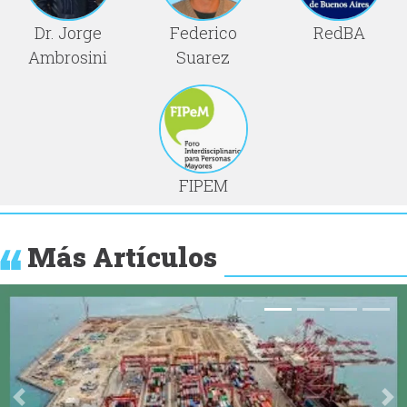
Dr. Jorge
Federico
RedBA
Ambrosini
Suarez
FIPEM
Más Artículos
Anterior
Si