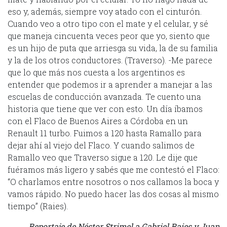
eso y, además, siempre voy ata­do con el cinturón.
Cuando veo a otro ti­po con el mate y el celular, y sé
que ma­neja cincuenta veces peor que yo, siento que
es un hijo de puta que arriesga su vi­da, la de su familia
y la de los otros con­ductores. (Traverso). -Me parece
que lo que más nos cuesta a los argentinos es
entender que pode­mos ir a aprender a manejar a las
escue­las de conducción avanzada. Te cuento una
historia que tiene que ver con esto. Un día íbamos
con el Flaco de Buenos Aires a Córdoba en un
Renault 11 turbo. Fuimos a 120 hasta Ramallo para
dejar ahí al viejo del Flaco. Y cuando salimos de
Ramallo veo que Traverso sigue a 120. Le dije que
fuéramos más ligero y sabés que me contestó el Flaco:
“O charlamos entre nosotros o nos callamos la boca y
vamos rápido. No puedo hacer las dos cosas al mismo
tiempo” (Raies).
Reportaje de Néstor Strimel a Gabriel Raies y Juan