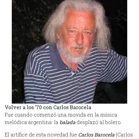
Volver a los ’70 con Carlos Barocela
Fue cuando comenzó una movida en la música
melódica argentina: la
balada
desplazó al bolero.
El artífice de esta novedad fue
Carlos Barocela
(Carlos