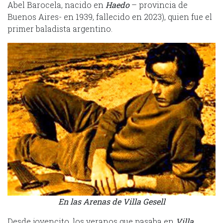
Abel Barocela, nacido en
Haedo
– provincia de
Buenos Aires- en 1939, fallecido en 2023), quien fue el
primer baladista argentino.
En las Arenas de Villa Gesell
Desde jovencito, los veranos que pasaba en
Villa