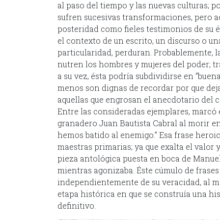
al paso del tiempo y las nuevas culturas; 
sufren sucesivas transformaciones, pero aq
posteridad como fieles testimonios de su é
el contexto de un escrito, un discurso o un
particularidad, perduran. Probablemente, la
nutren los hombres y mujeres del poder; tr
a su vez, ésta podría subdividirse en “buen
menos son dignas de recordar por que dejan
aquellas que engrosan el anecdotario del ci
Entre las consideradas ejemplares, marcó 
granadero Juan Bautista Cabral al morir e
hemos batido al enemigo.” Esa frase hero
maestras primarias; ya que exalta el valor y 
pieza antológica puesta en boca de Manue
mientras agonizaba. Éste cúmulo de frases
independientemente de su veracidad, al me
etapa histórica en que se construía una hist
definitivo.