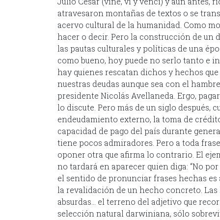
Julio César (vine, vi y vencí) y aun antes, 
atravesaron montañas de textos o se trans
acervo cultural de la humanidad. Como mod
hacer o decir. Pero la construcción de un 
las pautas culturales y políticas de una ép
como bueno, hoy puede no serlo tanto e inc
hay quienes rescatan dichos y hechos qu
nuestras deudas aunque sea con el hambre y 
presidente Nicolás Avellaneda. Ergo, pagar
lo discute. Pero más de un siglo después,
endeudamiento externo, la toma de crédit
capacidad de pago del país durante genera
tiene pocos admiradores. Pero a toda fras
oponer otra que afirma lo contrario. El ej
no tardará en aparecer quien diga: “No p
el sentido de pronunciar frases hechas es 
la revalidación de un hecho concreto. Las 
absurdas… el terreno del adjetivo que reco
selección natural darwiniana, sólo sobrev