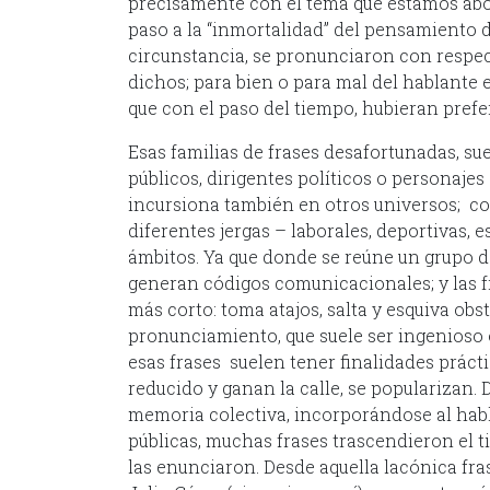
precisamente con el tema que estamos abor
paso a la “inmortalidad” del pensamiento d
circunstancia, se pronunciaron con respec
dichos; para bien o para mal del hablante
que con el paso del tiempo, hubieran prefer
Esas familias de frases desafortunadas, su
públicos, dirigentes políticos o personajes
incursiona también en otros universos; com
diferentes jergas – laborales, deportivas, 
ámbitos. Ya que donde se reúne un grupo d
generan códigos comunicacionales; y las 
más corto: toma atajos, salta y esquiva ob
pronunciamiento, que suele ser ingenioso 
esas frases suelen tener finalidades prác
reducido y ganan la calle, se popularizan. 
memoria colectiva, incorporándose al habla
públicas, muchas frases trascendieron el
las enunciaron. Desde aquella lacónica fra