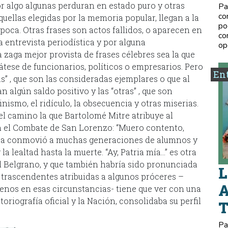
por algo algunas perduran en estado puro y otras
Pa
co
uellas elegidas por la memoria popular, llegan a la
po
poca. Otras frases son actos fallidos, o aparecen en
co
a entrevista periodística y por alguna
op
 zaga mejor provista de frases célebres sea la que
átese de funcionarios, políticos o empresarios. Pero
Ent
as” , que son las consideradas ejemplares o que al
 algún saldo positivo y las “otras” , que son
nismo, el ridículo, la obsecuencia y otras miserias.
el camino la que Bartolomé Mitre atribuye al
n el Combate de San Lorenzo: “Muero contento,
ica conmovió a muchas generaciones de alumnos y
la lealtad hasta la muerte. “Ay, Patria mía…” es otra
l Belgrano, y que también habría sido pronunciada
L
 trascendentes atribuidas a algunos próceres –
A
nos en esas circunstancias- tiene que ver con una
oriografía oficial y la Nación, consolidaba su perfil
Pa