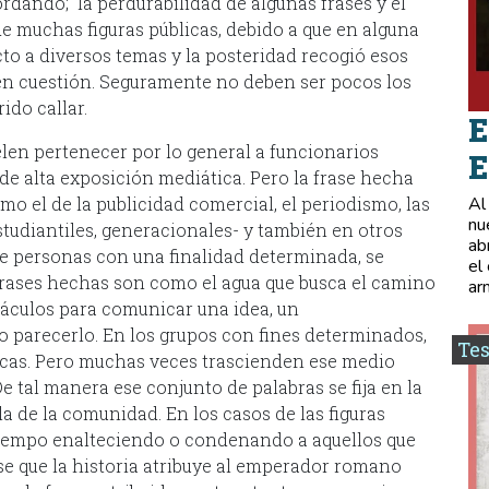
dando; la perdurabilidad de algunas frases y el
e muchas figuras públicas, debido a que en alguna
to a diversos temas y la posteridad recogió esos
 en cuestión. Seguramente no deben ser pocos los
ido callar.
E
elen pertenecer por lo general a funcionarios
E
 de alta exposición mediática. Pero la frase hecha
o el de la publicidad comercial, el periodismo, las
Al
nu
estudiantiles, generacionales- y también en otros
ab
e personas con una finalidad determinada, se
el
frases hechas son como el agua que busca el camino
ar
stáculos para comunicar una idea, un
o parecerlo. En los grupos con fines determinados,
Tes
ticas. Pero muchas veces trascienden ese medio
De tal manera ese conjunto de palabras se fija en la
 de la comunidad. En los casos de las figuras
 tiempo enalteciendo o condenando a aquellos que
se que la historia atribuye al emperador romano