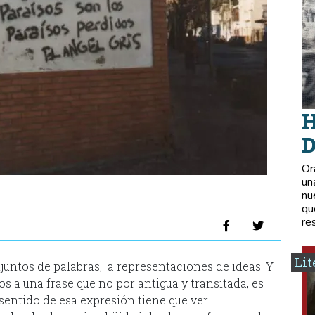
H
D
Or
un
nu
qu
re
Lit
juntos de palabras; a representaciones de ideas. Y
os a una frase que no por antigua y transitada, es
 sentido de esa expresión tiene que ver