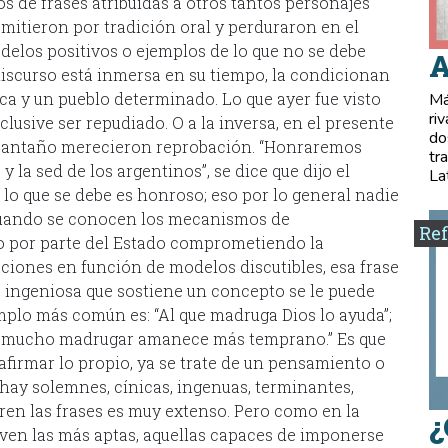
ríos de frases atribuidas a otros tantos personajes
mitieron por tradición oral y perduraron en el
elos positivos o ejemplos de lo que no se debe
A
discurso está inmersa en su tiempo, la condicionan
oca y un pueblo determinado. Lo que ayer fue visto
Má
ri
lusive ser repudiado. O a la inversa, en el presente
do
e antaño merecieron reprobación. “Honraremos
tr
la sed de los argentinos”, se dice que dijo el
La
 lo que se debe es honroso; eso por lo general nadie
 cuando se conocen los mecanismos de
Ref
o por parte del Estado comprometiendo la
ciones en función de modelos discutibles, esa frase
e ingeniosa que sostiene un concepto se le puede
emplo más común es: “Al que madruga Dios lo ayuda”;
or mucho madrugar amanece más temprano.” Es que
afirmar lo propio, ya se trate de un pensamiento o
hay solemnes, cínicas, ingenuas, terminantes,
rren las frases es muy extenso. Pero como en la
¿
iven las más aptas, aquellas capaces de imponerse