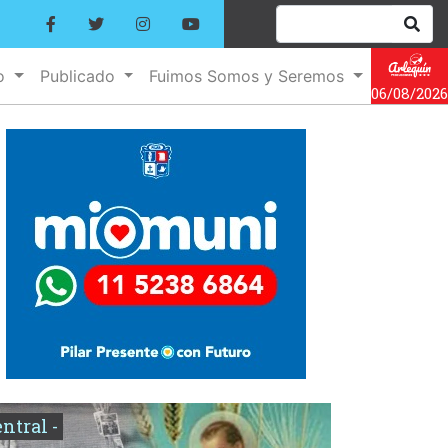
no
Publicado
Fuimos Somos y Seremos
06/08/2026
entral -