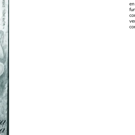
en
fu
co
ve
co