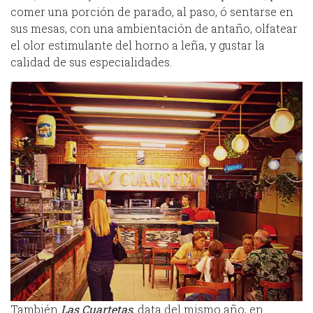
comer una porción de parado, al paso, ó sentarse en
sus mesas, con una ambientación de antaño, olfatear
el olor estimulante del horno a leña, y gustar la
calidad de sus especialidades.
También
Las Cuartetas
, data del mismo año, en