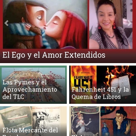
Anterior
Si
El Ego y el Amor Extendidos
Las Pymes y el
Aprovechamiento
Fahrenheit 451 y la
del TLC
Quema de Libros
Flota Mercante del