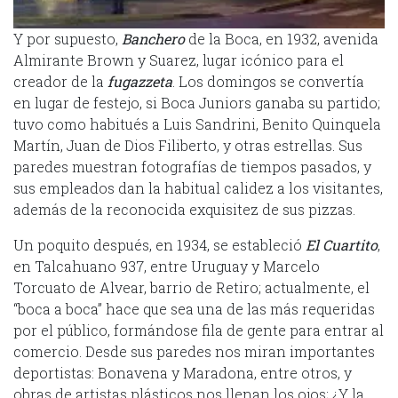
Y por supuesto,
Banchero
de la Boca, en 1932, avenida
Almirante Brown y Suarez, lugar icónico para el
creador de la
fugazzeta
. Los domingos se convertía
en lugar de festejo, si Boca Juniors ganaba su partido;
tuvo como habitués a Luis Sandrini, Benito Quinquela
Martín, Juan de Dios Filiberto, y otras estrellas. Sus
paredes muestran fotografías de tiempos pasados, y
sus empleados dan la habitual calidez a los visitantes,
además de la reconocida exquisitez de sus pizzas.
Un poquito después, en 1934, se estableció
El Cuartito
,
en Talcahuano 937, entre Uruguay y Marcelo
Torcuato de Alvear, barrio de Retiro; actualmente, el
“boca a boca” hace que sea una de las más requeridas
por el público, formándose fila de gente para entrar al
comercio. Desde sus paredes nos miran importantes
deportistas: Bonavena y Maradona, entre otros, y
obras de artistas plásticos nos llenan los ojos; ¿Y la