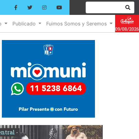
no
Publicado
Fuimos Somos y Seremos
09/08/2026
entral -