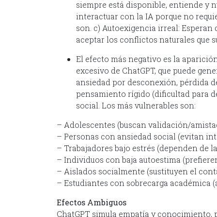
siempre está disponible, entiende y n
interactuar con la IA porque no requ
son. c) Autoexigencia irreal: Esperan
aceptar los conflictos naturales que s
El efecto más negativo es la aparició
excesivo de ChatGPT, que puede gen
ansiedad por desconexión, pérdida de i
pensamiento rígido (dificultad para d
social. Los más vulnerables son:
– Adolescentes (buscan validación/amista
– Personas con ansiedad social (evitan int
– Trabajadores bajo estrés (dependen de la
– Individuos con baja autoestima (prefiere
– Aislados socialmente (sustituyen el con
– Estudiantes con sobrecarga académica (a
Efectos Ambiguos
ChatGPT simula empatía y conocimiento, pe