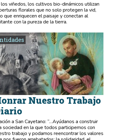
 los viñedos, los cultivos bio-dinámicos utilizan
berturas florales que no solo protegen la vid,
no que enriquecen el paisaje y conectan al
itante con la pureza de la tierra.
ntidades
onrar Nuestro Trabajo
iario
ación a San Cayetano: “…Ayúdanos a construir
a sociedad en la que todos participemos con
estro trabajo y podamos reencontrar los valores
e nos fueron arrebatados: la solidaridad, el