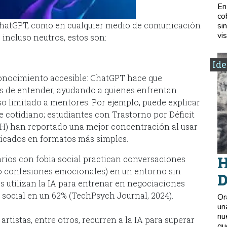
En
co
 ChatGPT, como en cualquier medio de comunicación
si
vis
 incluso neutros, estos son:
Ide
onocimiento accesible: ChatGPT hace que
s de entender, ayudando a quienes enfrentan
so limitado a mentores. Por ejemplo, puede explicar
e cotidiano; estudiantes con Trastorno por Déficit
H) han reportado una mejor concentración al usar
icados en formatos más simples.
H
arios con fobia social practican conversaciones
s o confesiones emocionales) en un entorno sin
D
s utilizan la IA para entrenar en negociaciones
social en un 62% (TechPsych Journal, 2024).
Or
un
nu
artistas, entre otros, recurren a la IA para superar
qu