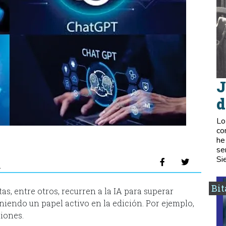
J
d
Lo
co
he
se
Si
a
Bi
tas, entre otros, recurren a la IA para superar
iendo un papel activo en la edición. Por ejemplo,
iones.