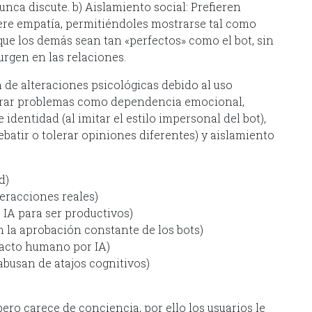
unca discute. b) Aislamiento social: Prefieren
iere empatía, permitiéndoles mostrarse tal como
 que los demás sean tan «perfectos» como el bot, sin
urgen en las relaciones.
n de alteraciones psicológicas debido al uso
erar problemas como dependencia emocional,
dentidad (al imitar el estilo impersonal del bot),
ebatir o tolerar opiniones diferentes) y aislamiento
d)
eracciones reales)
 IA para ser productivos)
n la aprobación constante de los bots)
tacto humano por IA)
busan de atajos cognitivos)
ro carece de conciencia, por ello los usuarios le