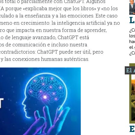
os total o parcialmente con ChatGPT. Algunos
A porque «explicaba mejor que los libros» y «no los
nculado a la enseñanza y a las emociones. Este caso
L
eno en crecimiento: la inteligencia artificial ya no
¿C
ro que impacta en nuestra forma de aprender,
lo
lo de lenguaje avanzado, ChatGPT está
ha
os de comunicación e incluso nuestra
el
ontradictorios: ChatGPT puede ser útil, pero
¿C
 y las conexiones humanas auténticas.
El 
E