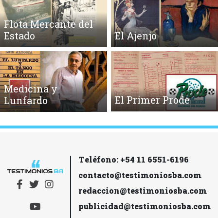
Flota Mercante del
Estado
El Ajenjo
Medicina y
El Primer Prode
Lunfardo
Teléfono: +54 11 6551-6196
contacto@testimoniosba.com
redaccion@testimoniosba.com
publicidad@testimoniosba.com