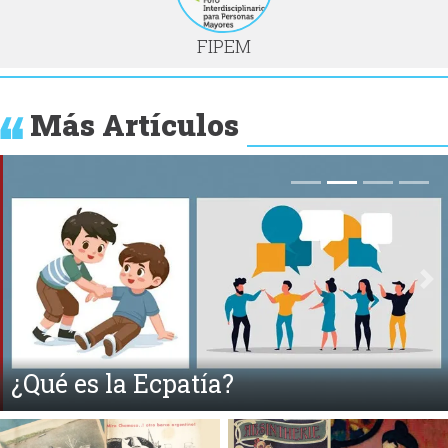
FIPEM
Más Artículos
Anterior
Si
¿Qué es la Ecpatía?