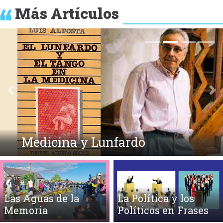
Más Artículos
Anterior
Si
Medicina y Lunfardo
Las Aguas de la
La Política y los
Memoria
Políticos en Frases