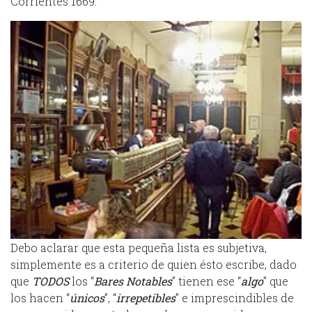
Corrientes 1669.
Debo aclarar que esta pequeña lista es subjetiva,
simplemente es a criterio de quien ésto escribe, dado
que
TODOS
los “
Bares Notables
” tienen ese “
algo
” que
los hacen “
únicos
”, “
irrepetibles
” e imprescindibles de