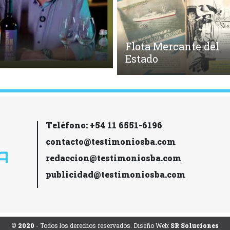
Flota Mercante del
s
Estado
Teléfono: +54 11 6551-6196
contacto@testimoniosba.com
redaccion@testimoniosba.com
publicidad@testimoniosba.com
© 2020
- Todos los derechos reservados. Diseño Web:
SR Soluciones