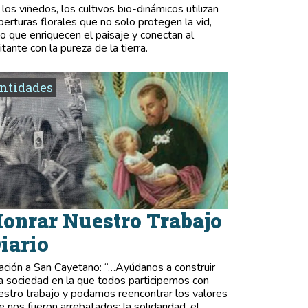
 los viñedos, los cultivos bio-dinámicos utilizan
berturas florales que no solo protegen la vid,
no que enriquecen el paisaje y conectan al
itante con la pureza de la tierra.
ntidades
onrar Nuestro Trabajo
iario
ación a San Cayetano: “…Ayúdanos a construir
a sociedad en la que todos participemos con
estro trabajo y podamos reencontrar los valores
e nos fueron arrebatados: la solidaridad, el