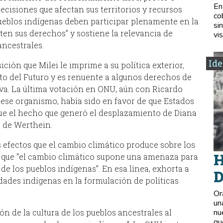
En
cisiones que afectan sus territorios y recursos
co
 pueblos indígenas deben participar plenamente en la
si
ten sus derechos” y sostiene la relevancia de
vis
ancestrales.
Ide
ición que Milei le imprime a su política exterior,
cto del Futuro y es renuente a algunos derechos de
iva. La última votación en ONU, aún con Ricardo
ese organismo, había sido en favor de que Estados
ue el hecho que generó el desplazamiento de Diana
o de Werthein.
 efectos que el cambio climático produce sobre los
H
a que “el cambio climático supone una amenaza para
 de los pueblos indígenas”. En esa línea, exhorta a
D
idades indígenas en la formulación de políticas
Or
un
n de la cultura de los pueblos ancestrales al
nu
qu