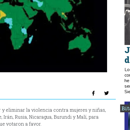
J
d
Lo
co
he
se
Si
Bi
y eliminar la violencia contra mujeres y niñas,
, Irán, Rusia, Nicaragua, Burundi y Malí, para
e votaron a favor.