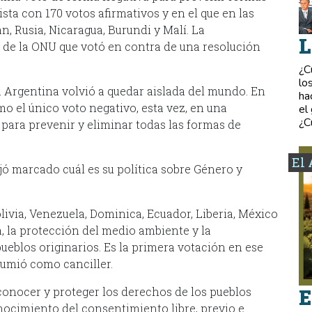
ista con 170 votos afirmativos y en el que en las
n, Rusia, Nicaragua, Burundi y Malí. La
L
a de la ONU que votó en contra de una resolución
¿C
lo
la Argentina volvió a quedar aislada del mundo. En
ha
mo el único voto negativo, esta vez, en una
el
¿C
 para prevenir y eliminar todas las formas de
El 
ejó marcado cuál es su política sobre Género y
ivia, Venezuela, Dominica, Ecuador, Liberia, México
a, la protección del medio ambiente y la
pueblos originarios. Es la primera votación en ese
umió como canciller.
conocer y proteger los derechos de los pueblos
E
nocimiento del consentimiento libre, previo e