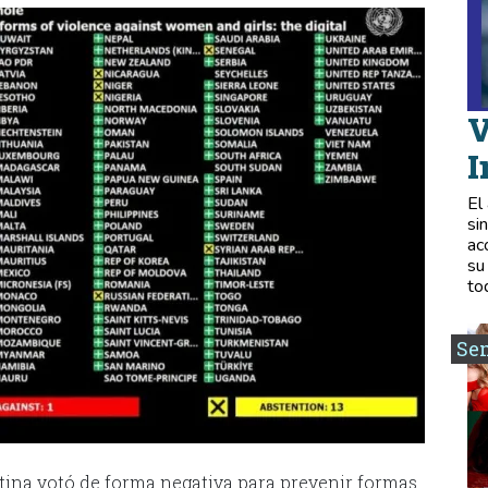
V
I
El
si
ac
su
to
Se
tina votó de forma negativa para prevenir formas