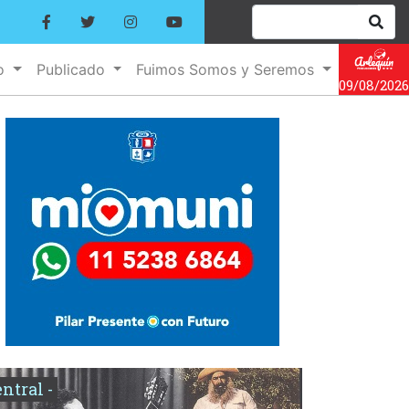
no
Publicado
Fuimos Somos y Seremos
09/08/2026
entral -