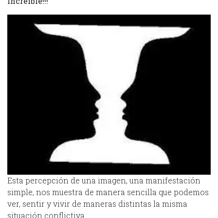
Increíble!!!
Esta percepción de una imagen, una manifestación
simple, nos muestra de manera sencilla que podemos
ver, sentir y vivir de maneras distintas la misma
situación conflictiva.