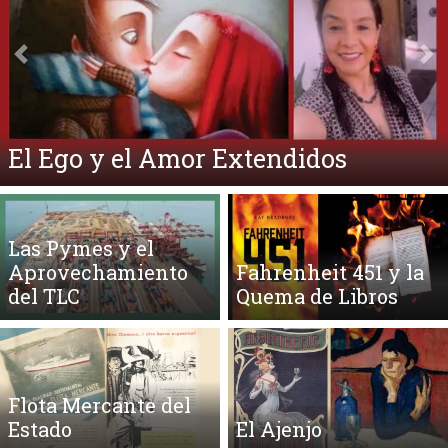
Anterior
Si
El Ego y el Amor Extendidos
Las Pymes y el
Aprovechamiento
Fahrenheit 451 y la
del TLC
Quema de Libros
Flota Mercante del
Estado
El Ajenjo