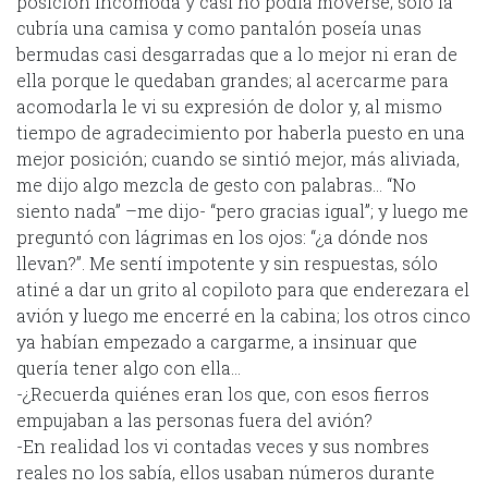
posición incómoda y casi no podía moverse; sólo la
cubría una camisa y como pantalón poseía unas
bermudas casi desgarradas que a lo mejor ni eran de
ella porque le quedaban grandes; al acercarme para
acomodarla le vi su expresión de dolor y, al mismo
tiempo de agradecimiento por haberla puesto en una
mejor posición; cuando se sintió mejor, más aliviada,
me dijo algo mezcla de gesto con palabras… “No
siento nada” –me dijo- “pero gracias igual”; y luego me
preguntó con lágrimas en los ojos: “¿a dónde nos
llevan?”. Me sentí impotente y sin respuestas, sólo
atiné a dar un grito al copiloto para que enderezara el
avión y luego me encerré en la cabina; los otros cinco
ya habían empezado a cargarme, a insinuar que
quería tener algo con ella…
-¿Recuerda quiénes eran los que, con esos fierros
empujaban a las personas fuera del avión?
-En realidad los vi contadas veces y sus nombres
reales no los sabía, ellos usaban números durante