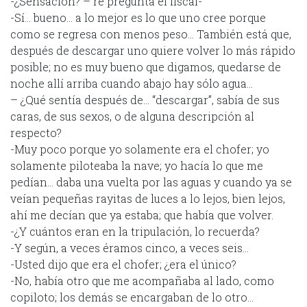
-¿Sensación? – re pregunta el fiscal-
-Sí… bueno… a lo mejor es lo que uno cree porque
como se regresa con menos peso… También está que,
después de descargar uno quiere volver lo más rápido
posible; no es muy bueno que digamos, quedarse de
noche allí arriba cuando abajo hay sólo agua…
– ¿Qué sentía después de… “descargar”, sabía de sus
caras, de sus sexos, o de alguna descripción al
respecto?
-Muy poco porque yo solamente era el chofer; yo
solamente piloteaba la nave; yo hacía lo que me
pedían… daba una vuelta por las aguas y cuando ya se
veían pequeñas rayitas de luces a lo lejos, bien lejos,
ahí me decían que ya estaba; que había que volver.
-¿Y cuántos eran en la tripulación, lo recuerda?
-Y según, a veces éramos cinco, a veces seis…
-Usted dijo que era el chofer; ¿era el único?
-No, había otro que me acompañaba al lado, como
copiloto; los demás se encargaban de lo otro…