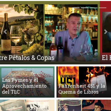
Anterior
Si
El Ego y el Amor Extendidos
Las Pymes y el
Aprovechamiento
Fahrenheit 451 y la
del TLC
Quema de Libros