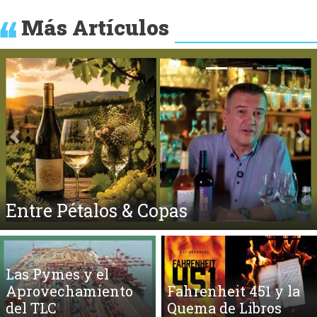
Más Artículos
Anterior
Si
El Ego y el Amor Extendidos
Las Pymes y el
Aprovechamiento
Fahrenheit 451 y la
del TLC
Quema de Libros