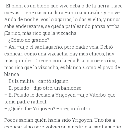
-El pichi es un bicho que vive debajo de la tierra. Hace
cuevas. Tiene cáscara dura –una caparazón- y no ve.
Anda de noche. Vos lo agarras, lo das vuelta, y nunca
sabe enderezarse, se queda pataleando panza arriba.
¡Es rico, más rico que la vizcacha!
– ¿Cómo de grande?
– Así –dijo el santiagueño, pero nadie veía. Debió
explicar: como una vizcacha, hay más chicos, hay
más grandes. ¡Crecen con la edad! La carne es rica,
más rica que la vizcacha, es blanca. Como el pavo de
blanca.
– Es la mulita –cantó alguien.
– El peludo –dijo otro, un bahiense.
– El Peludo le decían a Yrigoyen –dijo Viterbo, que
tenía padre radical.
– ¿Quién fue Yrigoyen? –preguntó otro.
Pocos sabían quién había sido Yrigoyen. Uno iba a
explicar algo pero volvieron a pedirle al santiagueño