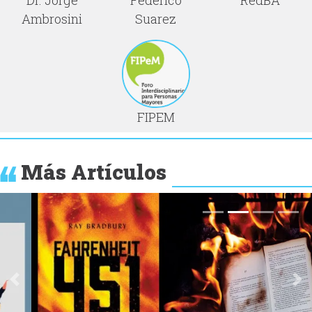
Ambrosini
Suarez
FIPEM
Más Artículos
Anterior
Si