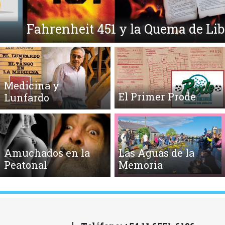
Fahrenheit 451 y la Quema de Libros
Medicina y
El Primer Prode
Lunfardo
Amuchados en la
Las Aguas de la
Peatonal
Memoria