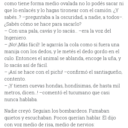
como tiene forma medio ovalada no lo podés sacar ni
que lo enlacés y lo hagas tironear con el camión. ¿Y
sabés…? –preguntaba a la oscuridad, a nadie, a todos–.
¿Sabés cómo se hace para sacarlo?
– Con una pala, cavás y lo sacás… –era la voz del
Ingeniero.
– ¡No! ¡Más fácil!: le agarrás la cola como si fuera una
manija con los dedos, y le metés el dedo gordo en el
culo. Entonces el animal se ablanda, encoge la uña, y
lo sacás así de fácil.
– ¡Así se hace con el pichi! –confirmó el santiagueño,
contento.
– ¡Y tienen cuevas hondas, hondísimas, de hasta mil
metros, dicen…! –comentó el tucumano que casi
nunca hablaba.
Nadie creyó. Seguían los bombardeos. Fumaban
quietos y escuchaban. Pocos querían hablar. Él dijo
con voz medio de risa, medio de nervios: