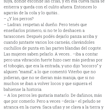
suya, donde esconde las crías, y en esa cueva falsa se
entierra y queda con el culito afuera. Entonces lo
agarrás de la cola y lo quitás…
– ¿Y los perros?
– Ladran: respetan al dueño. Pero tenés que
enseñarlos primero, si no te lo deshacen a
tarascones. Después podés dejarlo panza arriba y
cuando juntaste varios los carneás, clavándoles
cuchillos de punta en las partes blandas del cogote.
Las mujeres saben pelarlo. A veces… –iba a contar
pero una vibración fuerte hizo caer más piedras por
el tobogán, que era la entrada, y uno dijo “socorro” y
alguien “mamá”, a lo que comentó Viterbo que no
jodieran, que no se dieran más manija, que si no
muchos se iban a volver locos y que siguiera el
bahiense la historia.
– A los perros les gustaría matarlo. De dañinos, más
que por comerlo. Pero a veces –decía– el peludo se
atranca en la cueva. Saca uñas y se clava a la tierra y