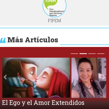
FIPEM
Más Artículos
Anterior
Si
El Ego y el Amor Extendidos