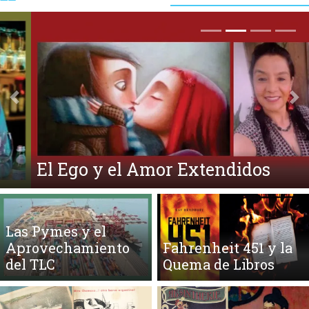
Anterior
Si
El Ego y el Amor Extendidos
Las Pymes y el
Aprovechamiento
Fahrenheit 451 y la
del TLC
Quema de Libros