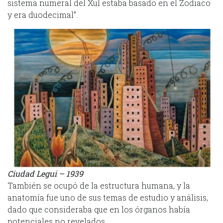
sistema numeral del Xul estaba basado en el Zodiaco
y era duodecimal”.
Ciudad Legui – 1939
También se ocupó de la estructura humana, y la
anatomía fue uno de sus temas de estudio y análisis,
dado que consideraba que en los órganos había
potenciales no revelados.