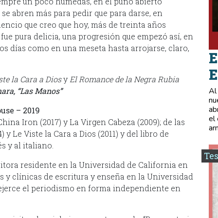
iempre un poco húmedas, en el puño abierto
 se abren más para pedir que para darse, en
lencio que creo que hoy, más de treinta años
fue pura delicia, una progresión que empezó así, en
os días como en una meseta hasta arrojarse, claro,
E
E
ste la Cara a Dios
y
El Romance de la Negra Rubia
mara, “Las Manos”
Al
nu
ab
use – 2019
el
hina Iron (2017) y La Virgen Cabeza (2009); de las
ar
y Le Viste la Cara a Dios (2011) y del libro de
s y al italiano.
Tes
ritora residente en la Universidad de California en
s y clínicas de escritura y enseña en la Universidad
ejerce el periodismo en forma independiente en