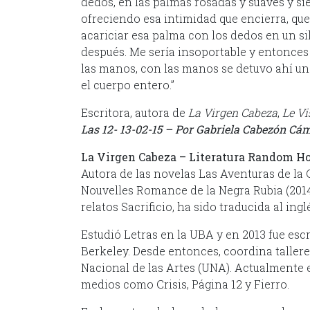
dedos, en las palmas rosadas y suaves y s
ofreciendo esa intimidad que encierra, que
acariciar esa palma con los dedos en un si
después. Me sería insoportable y entonces 
las manos, con las manos se detuvo ahí un
el cuerpo entero.”
Escritora, autora de
La Virgen Cabeza
,
Le Vi
Las 12- 13-02-15 – Por Gabriela Cabezón Cá
La Virgen Cabeza – Literatura Random Ho
Autora de las novelas Las Aventuras de la C
Nouvelles Romance de la Negra Rubia (2014) 
relatos Sacrificio, ha sido traducida al inglé
Estudió Letras en la UBA y en 2013 fue esc
Berkeley. Desde entonces, coordina tallere
Nacional de las Artes (UNA). Actualmente 
medios como Crisis, Página 12 y Fierro.