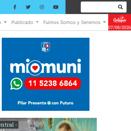
o
Publicado
Fuimos Somos y Seremos
07/08/2026
entral -