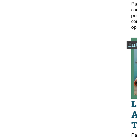
Pa
co
po
co
op
Ent
L
A
Pa