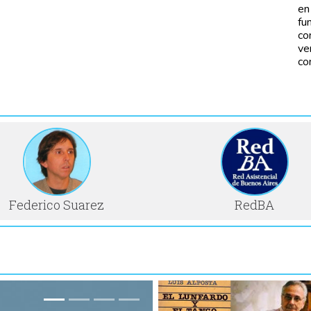
en
fu
co
ve
co
Federico Suarez
RedBA