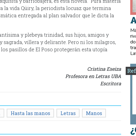
quisita y barriobajera, es esta novela. “Pura materia
 la vida Qüiry, la periodista locuaz que termina
mática entregada al plan salvador que le dicta la
A
Má
tísima y plebeya trinidad, sus hijos, amigos y
ri
do
sagrada, villera y delirante. Pero ni los milagros,
tr
a los pasillos de El Poso protegerán esta utopía
La
Cristina Eseiza
Ref
Profesora en Letras UBA
Escritora
a
Hasta las manos
Letras
Manos
¿