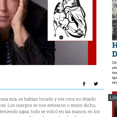
H
D
Or
un
nu
qu
re
Lit
 una mía, se habían tocado y ese roca no dejado
s. Los cuerpos se nos estiraron o mejor dicho,
eniendo agua, todo se volcó en las manos, en los