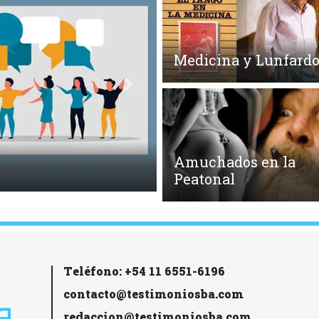
Medicina y Lunfard
Siguiente
Amuchados en la
Quema de Libros
Peatonal
Teléfono: +54 11 6551-6196
contacto@testimoniosba.com
redaccion@testimoniosba.com