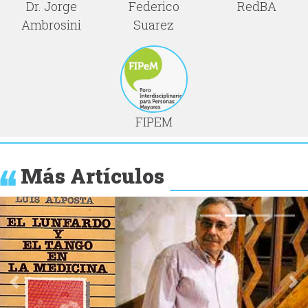
Dr. Jorge
Federico
RedBA
Ambrosini
Suarez
FIPEM
Más Artículos
Anterior
Si