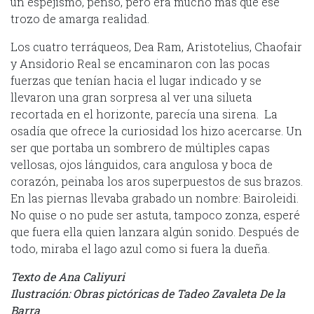
un espejismo, pensó, pero era mucho más que ese
trozo de amarga realidad.
Los cuatro terráqueos, Dea Ram, Aristotelius, Chaofair
y Ansidorio Real se encaminaron con las pocas
fuerzas que tenían hacia el lugar indicado y se
llevaron una gran sorpresa al ver una silueta
recortada en el horizonte, parecía una sirena. La
osadía que ofrece la curiosidad los hizo acercarse. Un
ser que portaba un sombrero de múltiples capas
vellosas, ojos lánguidos, cara angulosa y boca de
corazón, peinaba los aros superpuestos de sus brazos.
En las piernas llevaba grabado un nombre: Bairoleidi.
No quise o no pude ser astuta, tampoco zonza, esperé
que fuera ella quien lanzara algún sonido. Después de
todo, miraba el lago azul como si fuera la dueña.
Texto de Ana Caliyuri
Ilustración: Obras pictóricas de Tadeo Zavaleta De la
Barra