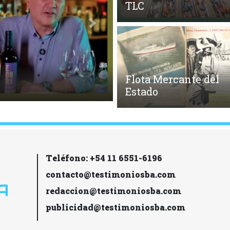
TLC
Siguiente
Flota Mercante del
s
Estado
Teléfono: +54 11 6551-6196
contacto@testimoniosba.com
redaccion@testimoniosba.com
publicidad@testimoniosba.com