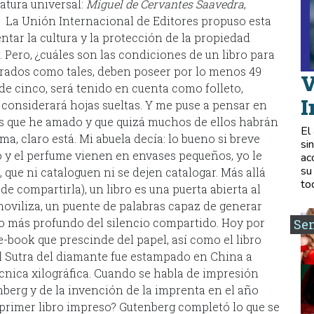
atura universal:
Miguel de Cervantes Saavedra
,
. La Unión Internacional de Editores propuso esta
ntar la cultura y la protección de la propiedad
 Pero, ¿cuáles son las condiciones de un libro para
derados como tales, deben poseer por lo menos 49
V
de cinco, será tenido en cuenta como folleto,
I
 considerará hojas sueltas. Y me puse a pensar en
iles que he amado y que quizá muchos de ellos habrán
El
ma, claro está. Mi abuela decía: lo bueno si breve
si
o y el perfume vienen en envases pequeños, yo le
ac
su
 que ni cataloguen ni se dejen catalogar. Más allá
to
de compartirla), un libro es una puerta abierta al
moviliza, un puente de palabras capaz de generar
 lo más profundo del silencio compartido. Hoy por
Se
e-book que prescinde del papel, así como el libro
El Sutra del diamante fue estampado en China a
écnica xilográfica. Cuando se habla de impresión
erg y de la invención de la imprenta en el año
el primer libro impreso? Gutenberg completó lo que se