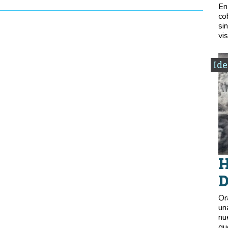
En
co
si
vis
Ide
H
D
Or
un
nu
qu