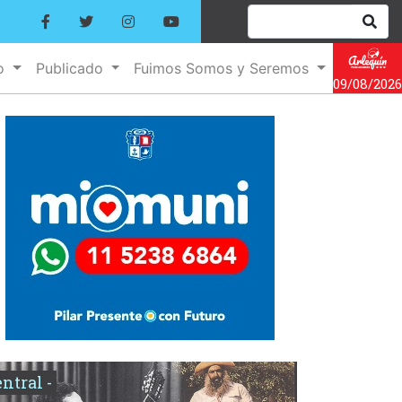
no
Publicado
Fuimos Somos y Seremos
09/08/2026
entral -