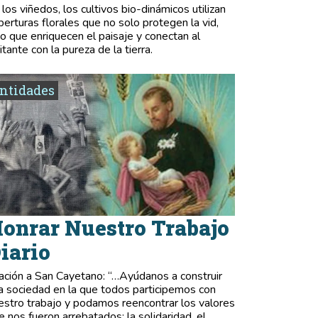
 los viñedos, los cultivos bio-dinámicos utilizan
berturas florales que no solo protegen la vid,
no que enriquecen el paisaje y conectan al
itante con la pureza de la tierra.
ntidades
onrar Nuestro Trabajo
iario
ación a San Cayetano: “…Ayúdanos a construir
a sociedad en la que todos participemos con
estro trabajo y podamos reencontrar los valores
e nos fueron arrebatados: la solidaridad, el