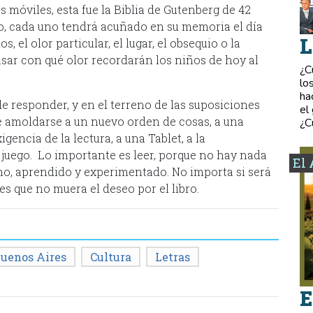
móviles, esta fue la Biblia de Gutenberg de 42
ico, cada uno tendrá acuñado en su memoria el día
L
, el olor particular, el lugar, el obsequio o la
nsar con qué olor recordarán los niños de hoy al
¿C
lo
ha
e responder, y en el terreno de las suposiciones
el
ue amoldarse a un nuevo orden de cosas, a una
¿C
gencia de la lectura, a una Tablet, a la
u juego. Lo importante es leer, porque no hay nada
El 
ho, aprendido y experimentado. No importa si será
 es que no muera el deseo por el libro.
uenos Aires
Cultura
Letras
E