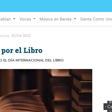
Hablan
Voces
Música en Banda
Gente Como U
ación:
25/04/2023
por el Libro
O EL DÍA INTERNACIONAL DEL LIBRO
- C