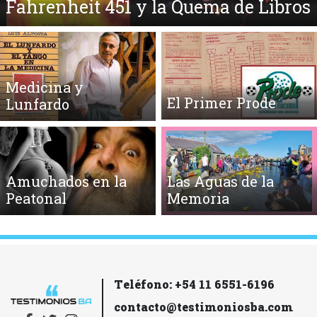
Fahrenheit 451 y la Quema de Libros
Medicina y
El Primer Prode
Lunfardo
Amuchados en la
Las Aguas de la
Peatonal
Memoria
Teléfono: +54 11 6551-6196
contacto@testimoniosba.com