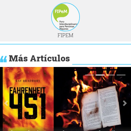
FIPEM
Más Artículos
Anterior
Si