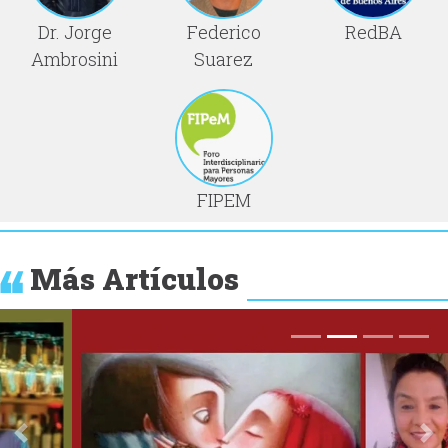
Dr. Jorge
Federico
RedBA
Ambrosini
Suarez
FIPEM
Más Artículos
Anterior
Si