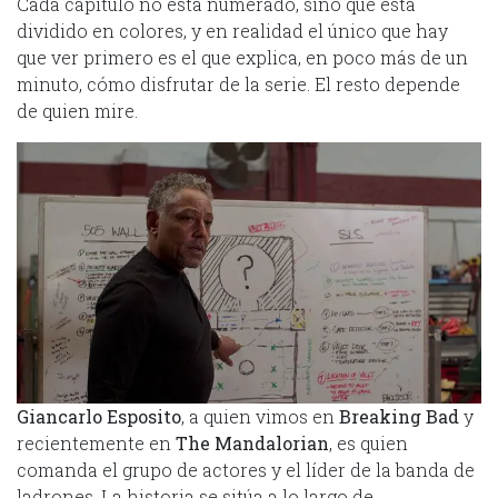
Cada capítulo no está numerado, sino que está
dividido en colores, y en realidad el único que hay
que ver primero es el que explica, en poco más de un
minuto, cómo disfrutar de la serie. El resto depende
de quien mire.
Giancarlo Esposito
, a quien vimos en
Breaking Bad
y
recientemente en
The Mandalorian
, es quien
comanda el grupo de actores y el líder de la banda de
ladrones. La historia se sitúa a lo largo de