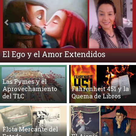
Anterior
Si
El Ego y el Amor Extendidos
Las Pymes y el
Aprovechamiento
Fahrenheit 451 y la
del TLC
Quema de Libros
Flota Mercante del