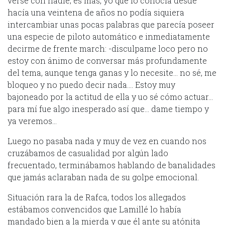
verse con nadie; es más, yo que lo conocía desde
hacía una veintena de años no podía siquiera
intercambiar unas pocas palabras que parecía poseer
una especie de piloto automático e inmediatamente
decirme de frente march: -disculpame loco pero no
estoy con ánimo de conversar más profundamente
del tema, aunque tenga ganas y lo necesite… no sé, me
bloqueo y no puedo decir nada…. Estoy muy
bajoneado por la actitud de ella y uo sé cómo actuar…
para mí fue algo inesperado así que… dame tiempo y
ya veremos…
Luego no pasaba nada y muy de vez en cuando nos
cruzábamos de casualidad por algún lado
frecuentado, terminábamos hablando de banalidades
que jamás aclaraban nada de su golpe emocional.
Situación rara la de Rafca, todos los allegados
estábamos convencidos que Lamillé lo había
mandado bien a la mierda y que él ante su atónita