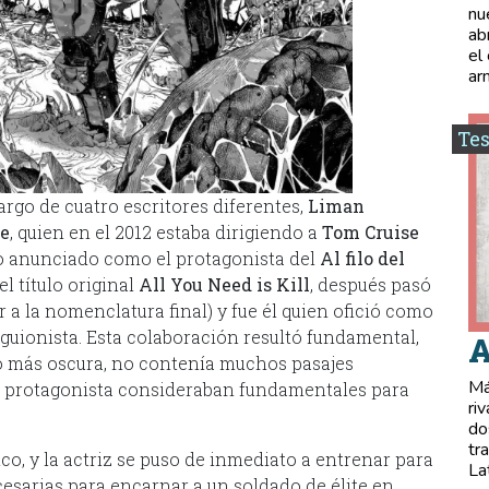
nu
ab
el
ar
Tes
argo de cuatro escritores diferentes,
Liman
ie
, quien en el 2012 estaba dirigiendo a
Tom Cruise
ido anunciado como el protagonista del
Al filo del
l título original
All You Need is Kill
, después pasó
r a la nomenclatura final) y fue él quien ofició como
uionista. Esta colaboración resultó fundamental,
A
ho más oscura, no contenía muchos pasajes
Má
el protagonista consideraban fundamentales para
ri
do
tr
nco, y la actriz se puso de inmediato a entrenar para
La
cesarias para encarnar a un soldado de élite en