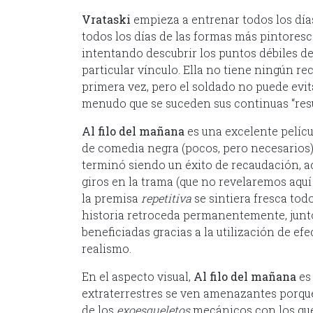
Vrataski
empieza a entrenar todos los día
todos los días de las formas más pintoresc
intentando descubrir los puntos débiles de
particular vínculo. Ella no tiene ningún r
primera vez, pero el soldado no puede evit
menudo que se suceden sus continuas “res
Al filo del mañana
es una excelente pelícu
de comedia negra (pocos, pero necesarios) 
terminó siendo un éxito de recaudación, ac
giros en la trama (que no revelaremos aquí
la premisa
repetitiva
se sintiera fresca to
historia retroceda permanentemente, junt
beneficiadas gracias a la utilización de ef
realismo.
En el aspecto visual,
Al filo del mañana
es
extraterrestres se ven amenazantes porque 
de los
exoesqueletos
mecánicos con los qu