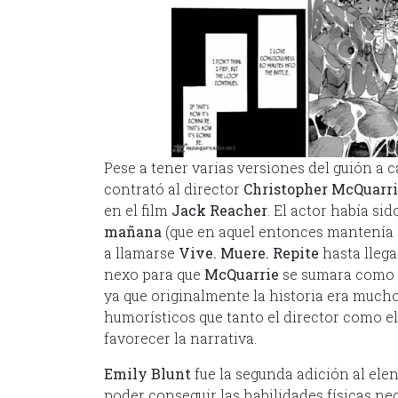
Pese a tener varias versiones del guión a c
contrató al director
Christopher McQuarr
en el film
Jack Reacher
. El actor había s
mañana
(que en aquel entonces mantenía e
a llamarse
Vive. Muere. Repite
hasta llega
nexo para que
McQuarrie
se sumara como g
ya que originalmente la historia era muc
humorísticos que tanto el director como 
favorecer la narrativa.
Emily Blunt
fue la segunda adición al ele
poder conseguir las habilidades físicas ne