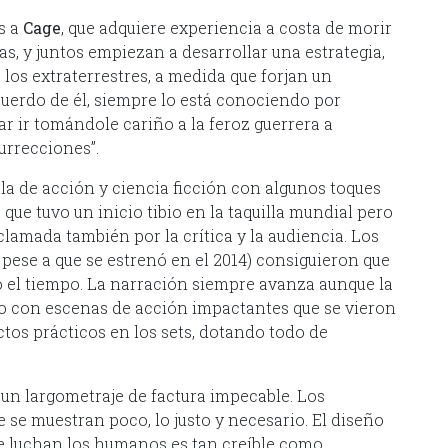
s a
Cage
, que adquiere experiencia a costa de morir
as, y juntos empiezan a desarrollar una estrategia,
 los extraterrestres, a medida que forjan un
ecuerdo de él, siempre lo está conociendo por
ar ir tomándole cariño a la feroz guerrera a
urrecciones”.
la de acción y ciencia ficción con algunos toques
que tuvo un inicio tibio en la taquilla mundial pero
lamada también por la crítica y la audiencia. Los
 pese a que se estrenó en el 2014) consiguieron que
do el tiempo. La narración siempre avanza aunque la
o con escenas de acción impactantes que se vieron
ectos prácticos en los sets, dotando todo de
 un largometraje de factura impecable. Los
se muestran poco, lo justo y necesario. El diseño
e luchan los humanos es tan creíble como