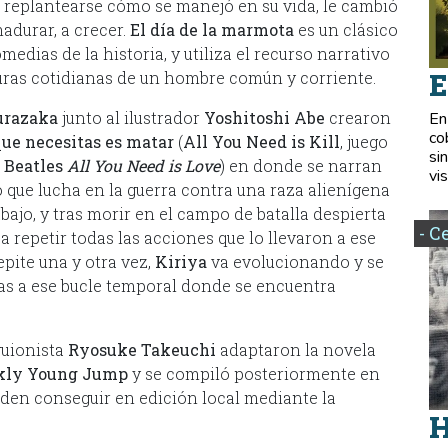
a replantearse cómo se manejó en su vida, le cambió
madurar, a crecer.
El día de la marmota
es un clásico
edias de la historia, y utiliza el recurso narrativo
E
turas cotidianas de un hombre común y corriente.
urazaka
junto al ilustrador
Yoshitoshi Abe
crearon
En
co
que necesitas es matar
(
All You Need is Kill
, juego
si
 Beatles
All You Need is Love
) en donde se narran
vis
o que lucha en la guerra contra una raza alienígena
bajo, y tras morir en el campo de batalla despierta
- C
a repetir todas las acciones que lo llevaron a ese
epite una y otra vez,
Kiriya
va evolucionando y se
ias a ese bucle temporal donde se encuentra
guionista
Ryosuke Takeuchi
adaptaron la novela
kly Young Jump
y se compiló posteriormente en
eden conseguir en edición local mediante la
H