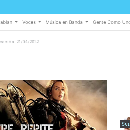
Hablan
Voces
Música en Banda
Gente Como Un
icación:
21/04/2022
Se