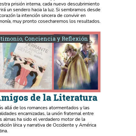
estra prisión interna, cada nuevo descubrimiento
rirá un sendero hacia la luz. Si sembramos desde
 corazón la intención sincera de convivir en
monía, muy pronto cosecharemos los resultados.
timonio, Conciencia y Reflexión
migos de la Literatura
s allá de los romances atormentados y las
validades encarnizadas, la unión fraternal entre
s almas ha sido el verdadero motor de la
adición lírica y narrativa de Occidente y América
tina.