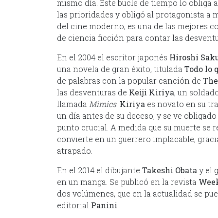
mismo día. Este bucle de tiempo lo obliga 
las prioridades y obligó al protagonista a 
del cine moderno, es una de las mejores com
de ciencia ficción para contar las desven
En el 2004 el escritor japonés
Hiroshi Sak
una novela de gran éxito, titulada
Todo lo 
de palabras con la popular canción de
The
las desventuras de
Keiji Kiriya
, un soldad
llamada
Mimics
.
Kiriya
es novato en su tra
un día antes de su deceso, y se ve obligado 
punto crucial. A medida que su muerte se r
convierte en un guerrero implacable, grac
atrapado.
En el 2014 el dibujante
Takeshi Obata
y el 
en un manga. Se publicó en la revista
Wee
dos volúmenes, que en la actualidad se pu
editorial
Panini
.