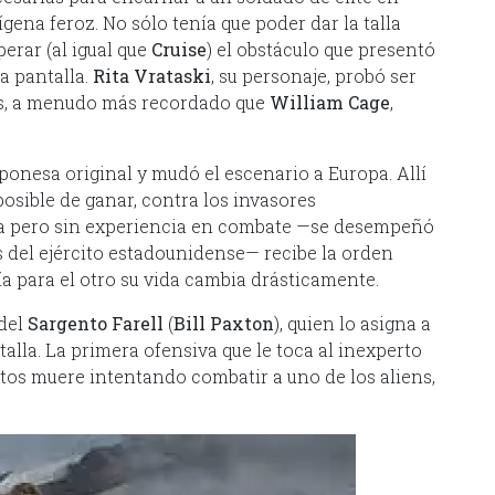
gena feroz. No sólo tenía que poder dar la talla
perar (al igual que
Cruise
) el obstáculo que presentó
a pantalla.
Rita Vrataski
, su personaje, probó ser
res, a menudo más recordado que
William Cage
,
aponesa original y mudó el escenario a Europa. Allí
posible de ganar, contra los invasores
cia pero sin experiencia en combate —se desempeñó
 del ejército estadounidense— recibe la orden
día para el otro su vida cambia drásticamente.
 del
Sargento Farell
(
Bill Paxton
), quien lo asigna a
lla. La primera ofensiva que le toca al inexperto
tos muere intentando combatir a uno de los aliens,