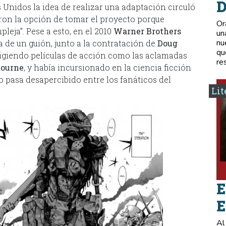
D
 Unidos la idea de realizar una adaptación circuló
ron la opción de tomar el proyecto porque
Or
leja”. Pese a esto, en el 2010
Warner Brothers
un
nu
 de un guión, junto a la contratación de
Doug
qu
irigiendo películas de acción como las aclamadas
re
Bourne
, y había incursionado en la ciencia ficción
o pasa desapercibido entre los fanáticos del
Lit
E
E
Al