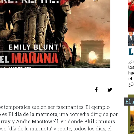
L
¿C
lo
ha
el
¿C
El 
ps
temporales suelen ser fascinantes. El ejemplo
o es
El día de la marmota
, una comedia dirigida por
urray
y
Andie MacDowell
, en donde
Phil Connors
o “día de la marmota” y repite, todos los días, el