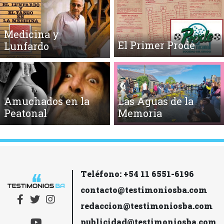
Medicina y
El Primer Prode
Lunfardo
Amuchados en la
Las Aguas de la
Peatonal
Memoria
Teléfono: +54 11 6551-6196
contacto@testimoniosba.com
redaccion@testimoniosba.com
publicidad@testimoniosba.com