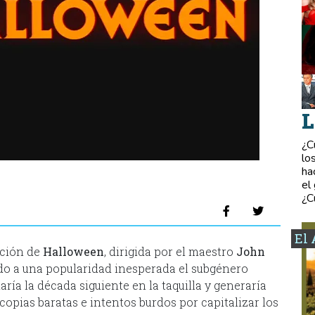
L
¿C
lo
ha
el
¿C
El 
ación de
Halloween
, dirigida por el maestro
John
do a una popularidad inesperada el subgénero
ría la década siguiente en la taquilla y generaría
copias baratas e intentos burdos por capitalizar los