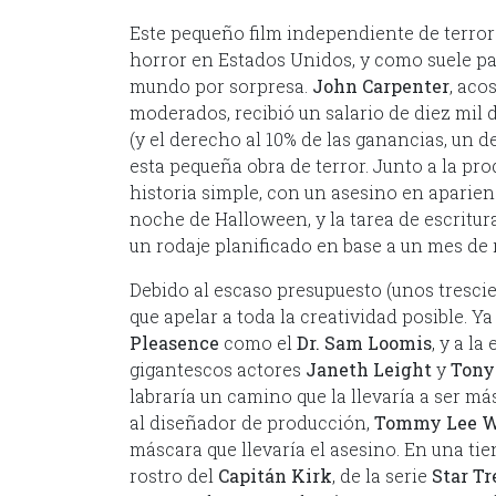
Este pequeño film independiente de terror
horror en Estados Unidos, y como suele pa
mundo por sorpresa.
John Carpenter
, aco
moderados, recibió un salario de diez mil d
(y el derecho al 10% de las ganancias, un 
esta pequeña obra de terror. Junto a la pr
historia simple, con un asesino en aparien
noche de Halloween, y la tarea de escritura
un rodaje planificado en base a un mes de 
Debido al escaso presupuesto (unos trescie
que apelar a toda la creatividad posible. 
Pleasence
como el
Dr. Sam Loomis
, y a l
gigantescos actores
Janeth Leight
y
Tony
labraría un camino que la llevaría a ser má
al diseñador de producción,
Tommy Lee W
máscara que llevaría el asesino. En una t
rostro del
Capitán Kirk
, de la serie
Star Tr