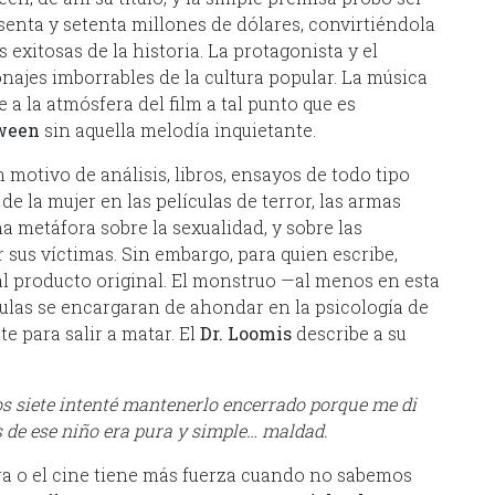
esenta y setenta millones de dólares, convirtiéndola
exitosas de la historia. La protagonista y el
najes imborrables de la cultura popular. La música
e a la atmósfera del film a tal punto que es
ween
sin aquella melodía inquietante.
n motivo de análisis, libros, ensayos de todo tipo
de la mujer en las películas de terror, las armas
a metáfora sobre la sexualidad, y sobre las
r sus víctimas. Sin embargo, para quien escribe,
al producto original. El monstruo —al menos en esta
culas se encargaran de ahondar en la psicología de
e para salir a matar. El
Dr. Loomis
describe a su
ros siete intenté mantenerlo encerrado porque me di
s de ese niño era pura y simple… maldad.
ra o el cine tiene más fuerza cuando no sabemos