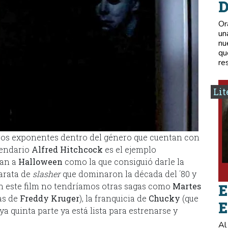
D
Or
un
nu
qu
re
Lit
tros exponentes dentro del género que cuentan con
gendario
Alfred Hitchcock
es el ejemplo
ran a
Halloween
como la que consiguió darle la
tarata de
slasher
que dominaron la década del ´80 y
 sin este film no tendríamos otras sagas como
Martes
E
las de
Freddy Kruger
), la franquicia de
Chucky
(que
E
uya quinta parte ya está lista para estrenarse y
Al