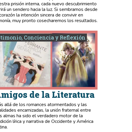
estra prisión interna, cada nuevo descubrimiento
rirá un sendero hacia la luz. Si sembramos desde
 corazón la intención sincera de convivir en
monía, muy pronto cosecharemos los resultados.
timonio, Conciencia y Reflexión
migos de la Literatura
s allá de los romances atormentados y las
validades encarnizadas, la unión fraternal entre
s almas ha sido el verdadero motor de la
adición lírica y narrativa de Occidente y América
tina.