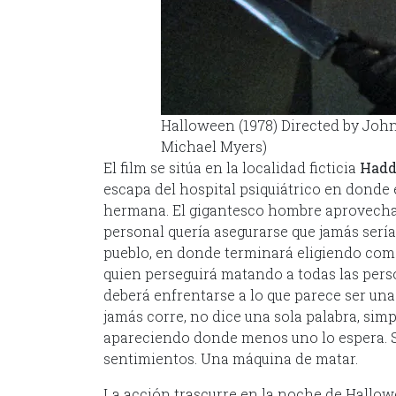
Halloween (1978) Directed by Joh
Michael Myers)
El film se sitúa en la localidad ficticia
Hadd
escapa del hospital psiquiátrico en donde 
hermana. El gigantesco hombre aprovecha 
personal quería asegurarse que jamás sería 
pueblo, en donde terminará eligiendo com
quien perseguirá matando a todas las per
deberá enfrentarse a lo que parece ser una
jamás corre, no dice una sola palabra, si
apareciendo donde menos uno lo espera. S
sentimientos. Una máquina de matar.
La acción trascurre en la noche de Hallowee