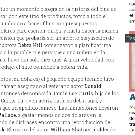
nu
 fue un momento bisagra en la historia del cine de
ab
el
sar con este tipo de productos, tomó a todo el
ar
stumbrado a hacer films con presupuestos
ólares para escribir, dirigir y hasta hacer la música
decisión que probaría ser un acierto mayúsculo) de
Tes
oductora
Debra Hill
comenzaron a planificar una
cia imparable que persigue a una niñera en la
 le llevó tan sólo diez días. A gran velocidad, con
rodaje, el mito comenzó a cobrar vida.
ntos mil dólares) el pequeño equipo técnico tuvo
Ya habían asegurado al veterano actor
Donald
a entonces desconocida
Jamie Lee Curtis
, hija de los
A
 Curtis
. La joven actriz haría su debut aquí, y
Má
s que un apellido famoso. Las limitaciones llevaron
ri
allace
, a gastar menos de dos dólares en la
do
ienda de disfraces encontró una reproducción del
tr
ek
. El rostro del actor
William Shatner
moldeado
La