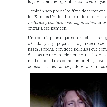
lugares comunes que films como este ayuda
También son pocos los films de terror que
los Estados Unidos. Los curadores consid
histórica y estéticamente significativa
, crit
entrar a ese panteón.
Uno podría pensar que son muchas las saga
décadas y cuya popularidad parece no dec
hasta la fecha, con doce películas que co
de ellas no tienen relación entre sí, son p
medios populares como historietas, novelas
coleccionables. Los seguidores acérrimos de