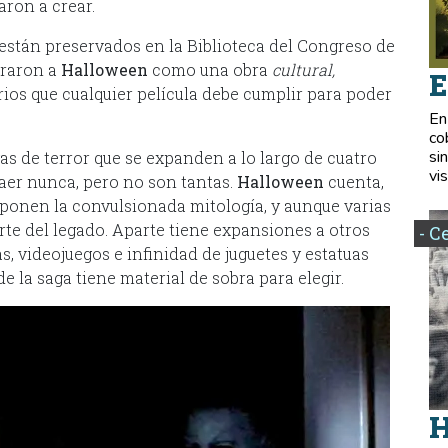
ron a crear.
 están preservados en la Biblioteca del Congreso de
eraron a
Halloween
como una obra
cultural,
E
erios que cualquier película debe cumplir para poder
En
co
si
s de terror que se expanden a lo largo de cuatro
vis
aer nunca, pero no son tantas.
Halloween
cuenta,
mponen la convulsionada mitología, y aunque varias
arte del legado. Aparte tiene expansiones a otros
- C
, videojuegos e infinidad de juguetes y estatuas
 la saga tiene material de sobra para elegir.
H