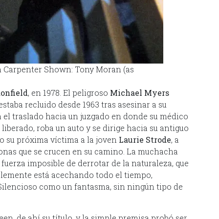
n Carpenter Shown: Tony Moran (as
onfield
, en 1978. El peligroso
Michael Myers
estaba recluido desde 1963 tras asesinar a su
el traslado hacia un juzgado en donde su médico
liberado, roba un auto y se dirige hacia su antiguo
o su próxima víctima a la joven
Laurie Strode
, a
sonas que se crucen en su camino. La muchacha
 fuerza imposible de derrotar de la naturaleza, que
mplemente está acechando todo el tiempo,
ilencioso como un fantasma, sin ningún tipo de
n, de ahí su título, y la simple premisa probó ser