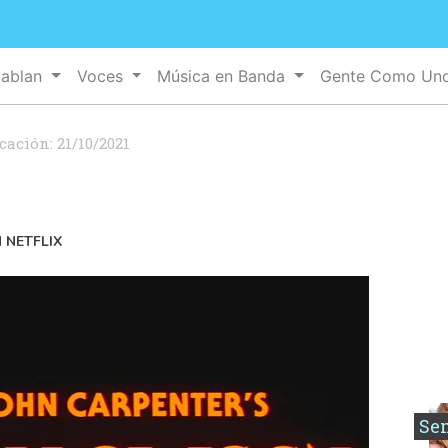
Hablan
Voces
Música en Banda
Gente Como Un
icación:
21/10/2021
 NETFLIX
Se