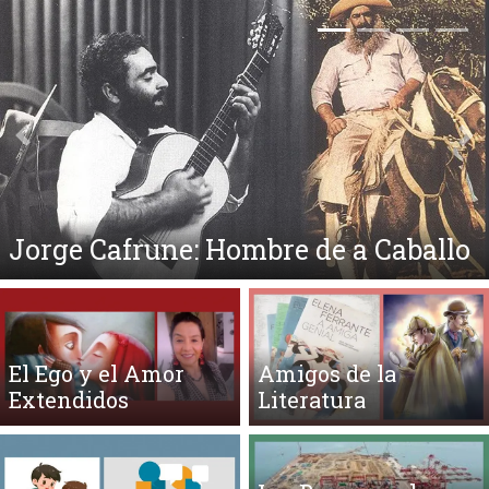
Anterior
Si
La Mirada
El Ego y el Amor
Amigos de la
Extendidos
Literatura