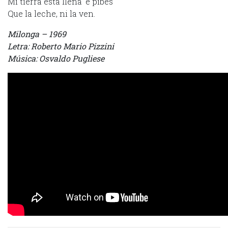
Mi tierra está llena ´e pibes
Que la leche, ni la ven.
Milonga – 1969
Letra: Roberto Mario Pizzini
Música: Osvaldo Pugliese