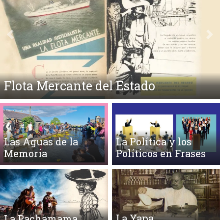
Anterior
Si
Medicina y Lunfardo
Las Aguas de la
La Política y los
Memoria
Políticos en Frases
La Yapa
La Pachamama