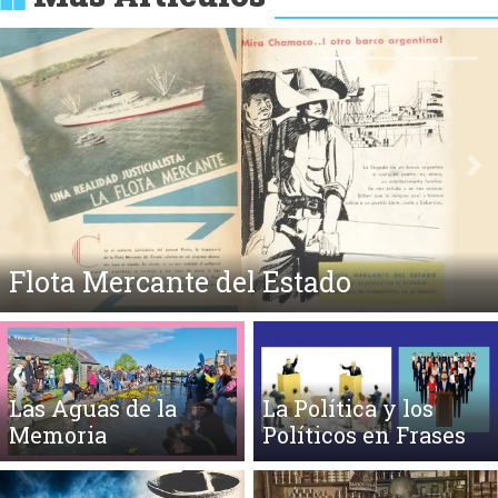
Anterior
Si
Medicina y Lunfardo
Las Aguas de la
La Política y los
Memoria
Políticos en Frases