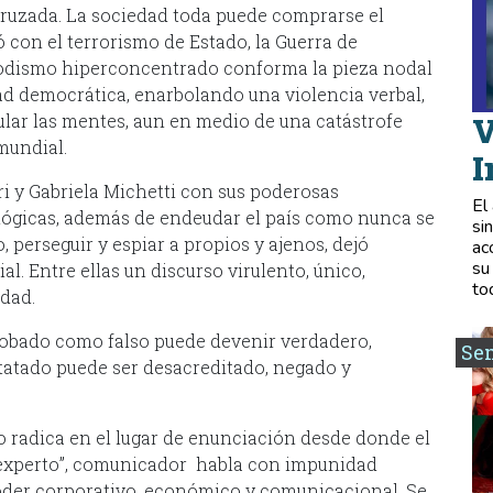
cruzada. La sociedad toda puede comprarse el
ó con el terrorismo de Estado, la Guerra de
iodismo hiperconcentrado conforma la pieza nodal
ad democrática, enarbolando una violencia verbal,
ular las mentes, aun en medio de una catástrofe
V
mundial.
I
i y Gabriela Michetti con sus poderosas
El
ológicas, además de endeudar el país como nunca se
si
, perseguir y espiar a propios y ajenos, dejó
ac
su
l. Entre ellas un discurso virulento, único,
to
idad.
robado como falso puede devenir verdadero,
Se
tatado puede ser desacreditado, negado y
to radica en el lugar de enunciación desde donde el
 “experto”, comunicador habla con impunidad
poder corporativo, económico y comunicacional. Se