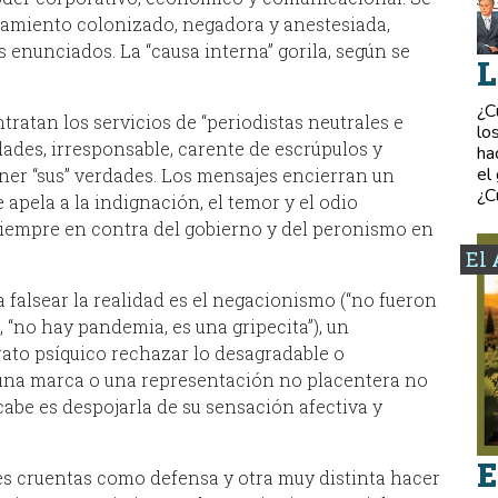
samiento colonizado, negadora y anestesiada,
 enunciados. La “causa interna” gorila, según se
L
¿C
tratan los servicios de “periodistas neutrales e
lo
ades, irresponsable, carente de escrúpulos y
ha
el
er “sus” verdades. Los mensajes encierran un
¿C
 apela a la indignación, el temor y el odio
 siempre en contra del gobierno y del peronismo en
El 
falsear la realidad es el negacionismo (“no fueron
 “no hay pandemia, es una gripecita”), un
ato psíquico rechazar lo desagradable o
 una marca o una representación no placentera no
 cabe es despojarla de su sensación afectiva y
E
es cruentas como defensa y otra muy distinta hacer