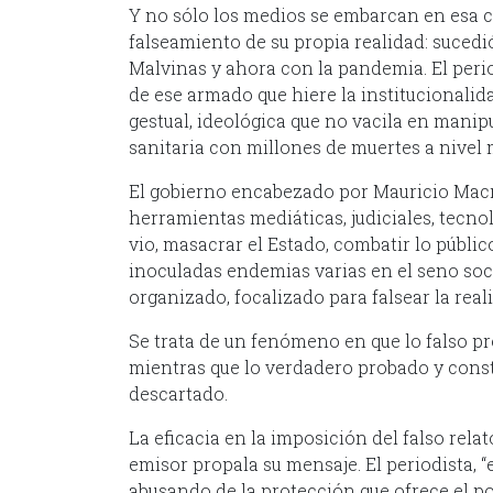
Y no sólo los medios se embarcan en esa 
falseamiento de su propia realidad: sucedi
Malvinas y ahora con la pandemia. El per
de ese armado que hiere la institucionalid
gestual, ideológica que no vacila en manip
sanitaria con millones de muertes a nivel 
El gobierno encabezado por Mauricio Macr
herramientas mediáticas, judiciales, tecn
vio, masacrar el Estado, combatir lo público
inoculadas endemias varias en el seno socia
organizado, focalizado para falsear la real
Se trata de un fenómeno en que lo falso p
mientras que lo verdadero probado y cons
descartado.
La eficacia en la imposición del falso rela
emisor propala su mensaje. El periodista,
abusando de la protección que ofrece el 