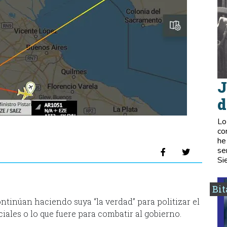
J
d
Lo
co
he
se
Si
Bi
tinúan haciendo suya “la verdad” para politizar el
ciales o lo que fuere para combatir al gobierno.