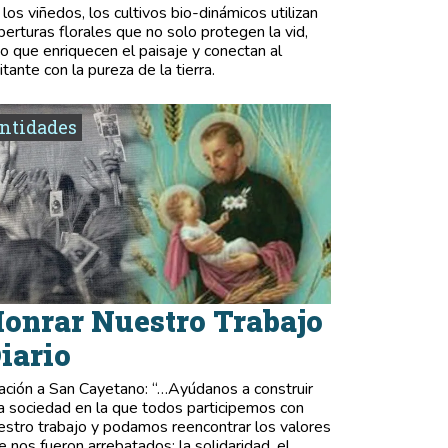
 los viñedos, los cultivos bio-dinámicos utilizan
berturas florales que no solo protegen la vid,
no que enriquecen el paisaje y conectan al
itante con la pureza de la tierra.
ntidades
onrar Nuestro Trabajo
iario
ación a San Cayetano: “…Ayúdanos a construir
a sociedad en la que todos participemos con
estro trabajo y podamos reencontrar los valores
e nos fueron arrebatados: la solidaridad, el