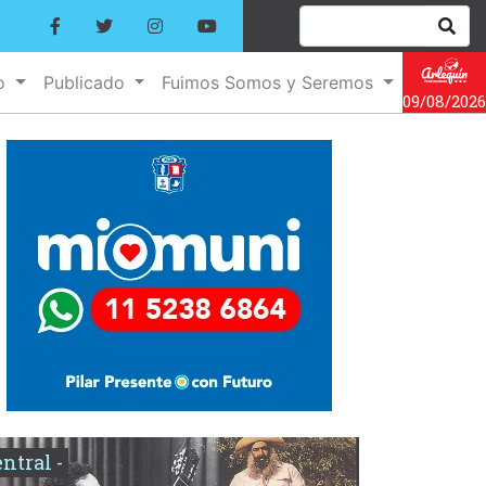
no
Publicado
Fuimos Somos y Seremos
09/08/2026
entral -