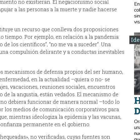
imiento no existieran. El negacionismo social
En
mpujar a las personas a la muerte y nadie hacerse
co
si
vis
tituye un recurso que conlleva dos proposiciones
smo tiempo. Por ejemplo, en relación a la pandemia
Ide
o de los científicos”, “no me va a suceder”. Una
una compulsión delirante y a conductas inevitables
dos mecanismos de defensa propios del ser humano,
 enfermedad, en la actualidad –quiera o no- se
jes, vacaciones, reuniones sociales, encuentros
o de la angustia, están vedados. El mecanismo de
H
s, no debiera funcionar de manera normal –todo lo
D
or los medios de comunicación corporativos para
ue, mientras ideologiza la epidemia y las vacunas,
Or
sconfianza permanente en el gobierno.
un
nu
chequeadas», no verificadas, cuyas fuentes son
qu