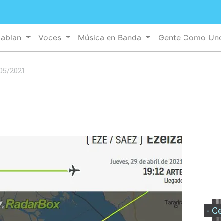
Hablan
Voces
Música en Banda
Gente Como U
05/2021
- C