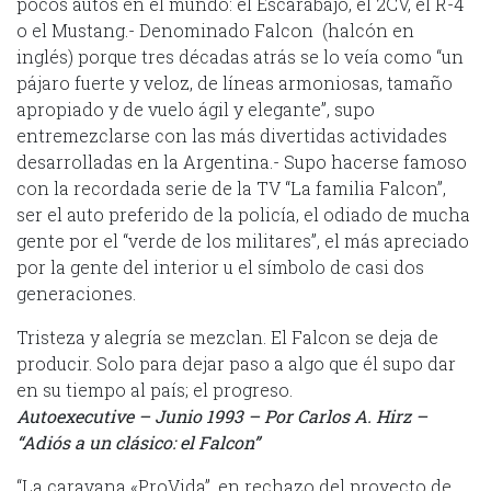
pocos autos en el mundo: el Escarabajo, el 2CV, el R-4
o el Mustang.- Denominado Falcon (halcón en
inglés) porque tres décadas atrás se lo veía como “un
pájaro fuerte y veloz, de líneas armoniosas, tamaño
apropiado y de vuelo ágil y elegante”, supo
entremezclarse con las más divertidas actividades
desarrolladas en la Argentina.- Supo hacerse famoso
con la recordada serie de la TV “La familia Falcon”,
ser el auto preferido de la policía, el odiado de mucha
gente por el “verde de los militares”, el más apreciado
por la gente del interior u el símbolo de casi dos
generaciones.
Tristeza y alegría se mezclan. El Falcon se deja de
producir. Solo para dejar paso a algo que él supo dar
en su tiempo al país; el progreso.
Autoexecutive – Junio 1993 – Por Carlos A. Hirz –
“Adiós a un clásico: el Falcon”
“La caravana «ProVida”, en rechazo del proyecto de