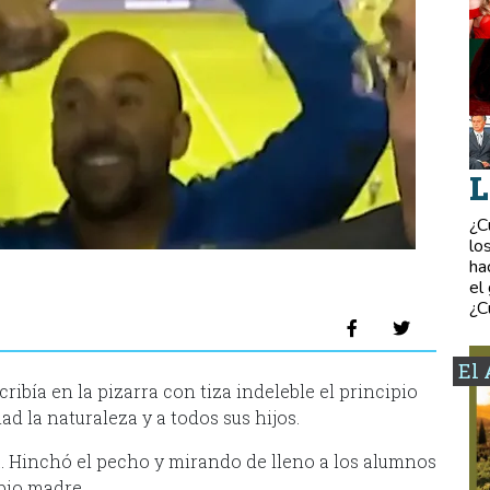
L
¿C
lo
ha
el
¿C
El 
cribía en la pizarra con tiza indeleble el principio
d la naturaleza y a todos sus hijos.
a. Hinchó el pecho y mirando de lleno a los alumnos
ipio madre.