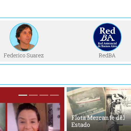
Federico Suarez
RedBA
Flota Mercante del
Estado