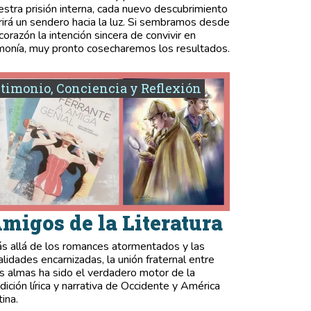
estra prisión interna, cada nuevo descubrimiento
rirá un sendero hacia la luz. Si sembramos desde
 corazón la intención sincera de convivir en
monía, muy pronto cosecharemos los resultados.
timonio, Conciencia y Reflexión
migos de la Literatura
s allá de los romances atormentados y las
validades encarnizadas, la unión fraternal entre
s almas ha sido el verdadero motor de la
adición lírica y narrativa de Occidente y América
tina.