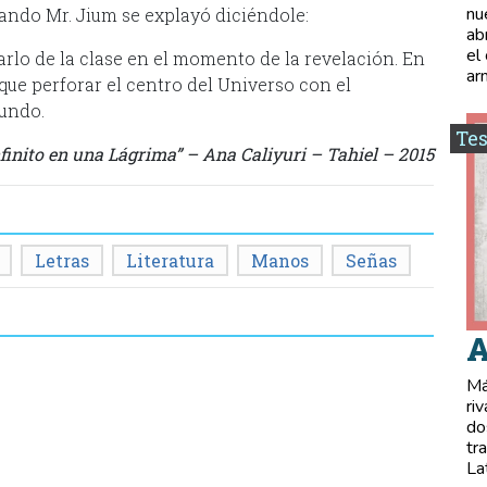
nu
uando Mr. Jium se explayó diciéndole:
ab
el
lo de la clase en el momento de la revelación. En
ar
 que perforar el centro del Universo con el
undo.
Tes
Infinito en una Lágrima” – Ana Caliyuri – Tahiel – 2015
Letras
Literatura
Manos
Señas
A
Má
ri
do
tr
La