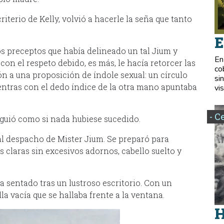
terio de Kelly, volvió a hacerle la seña que tanto
E
os preceptos que había delineado un tal Jium y
En
con el respeto debido, es más, le hacía retorcer las
co
n a una proposición de índole sexual: un círculo
si
entras con el dedo índice de la otra mano apuntaba
vis
- C
iguió como si nada hubiese sucedido.
 al despacho de Mister Jium. Se preparó para
claras sin excesivos adornos, cabello suelto y
 sentado tras un lustroso escritorio. Con un
la vacía que se hallaba frente a la ventana.
H