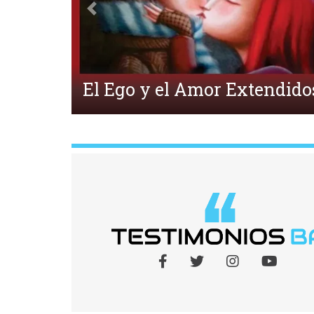
Anterior
r Extendidos
¿Qué e