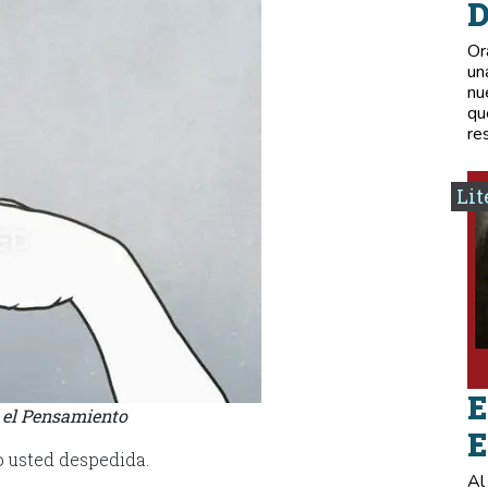
D
Or
un
nu
qu
re
Lit
E
n el Pensamiento
E
o usted despedida.
Al