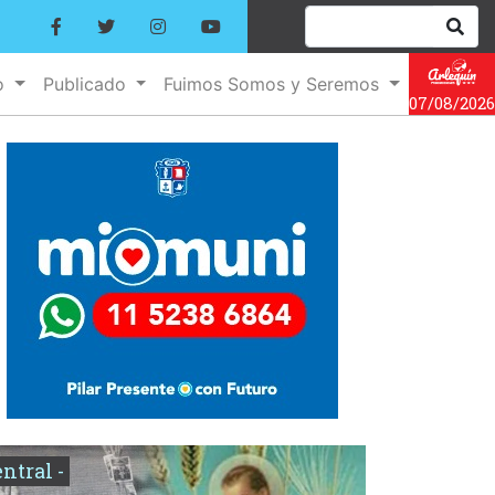
o
Publicado
Fuimos Somos y Seremos
07/08/2026
entral -