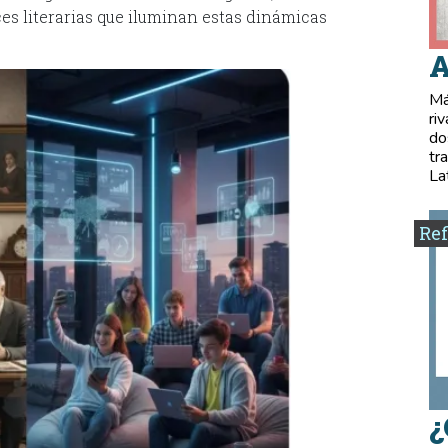
ces literarias que iluminan estas dinámicas
A
Má
ri
do
tr
La
Ref
¿