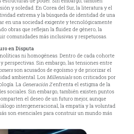
as estructuras de poder. Sin embargo, también
ón y soledad. En Corea del Sur, la literatura y el
itividad extrema y la búsqueda de identidad de una
gar en una sociedad exigente y tecnológicamente
 obras que reflejan la fluidez de género, la
ruir comunidades más inclusivas y respetuosas.
uro en Disputa
nolíticas ni homogéneas. Dentro de cada cohorte
 y perspectivas. Sin embargo, las tensiones entre
omers
son acusados de egoísmo y de priorizar el
lidad ambiental. Los
Millennials
son criticados por
ología. La
Generación Z
enfrenta el estigma de la
edes sociales. Sin embargo, también existen puntos
omparten el deseo de un futuro mejor, aunque
diálogo intergeneracional, la empatía y la voluntad
emás son esenciales para construir un mundo más