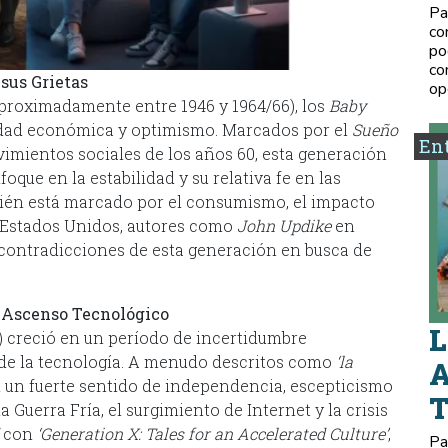
Pa
co
po
co
sus Grietas
op
proximadamente entre 1946 y 1964/66), los
Baby
idad económica y optimismo. Marcados por el
Sueño
Ent
imientos sociales de los años 60, esta generación
foque en la estabilidad y su relativa fe en las
bién está marcado por el consumismo, el impacto
n Estados Unidos, autores como
John Updike
en
as contradicciones de esta generación en busca de
l Ascenso Tecnológico
L
) creció en un período de incertidumbre
 de la tecnología. A menudo descritos como
‘la
A
 un fuerte sentido de independencia, escepticismo
a Guerra Fría, el surgimiento de Internet y la crisis
con
‘Generation X: Tales for an Accelerated Culture’
,
Pa