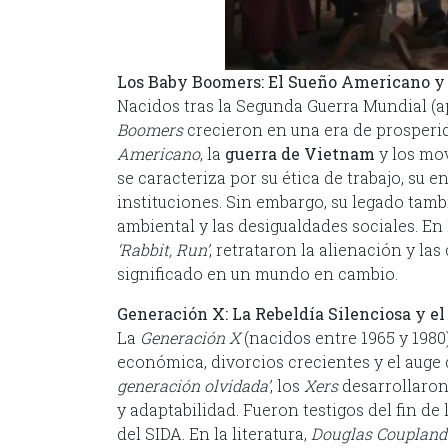
Los Baby Boomers: El Sueño Americano y 
Nacidos tras la Segunda Guerra Mundial (a
Boomers
crecieron en una era de prosper
Americano
, la
guerra de Vietnam
y los mov
se caracteriza por su ética de trabajo, su en
instituciones. Sin embargo, su legado tam
ambiental y las desigualdades sociales. E
‘Rabbit, Run’
, retrataron la alienación y l
significado en un mundo en cambio.
Generación X: La Rebeldía Silenciosa y e
La
Generación X
(nacidos entre 1965 y 1980
económica, divorcios crecientes y el auge
generación olvidada’
, los
Xers
desarrollaron
y adaptabilidad. Fueron testigos del fin de l
del SIDA. En la literatura,
Douglas Coupland