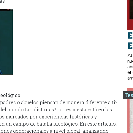
as.
E
E
Al
nu
ab
el
ar
Tes
deológico
 padres o abuelos piensan de manera diferente a ti?
del mundo tan distintas? La respuesta está en las
os marcados por experiencias históricas y
n un campo de batalla ideológico. En este artículo,
iones generacionales a nivel global, analizando