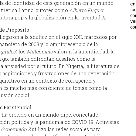
ueda de identidad de esta generación en un mundo
en
fu
 América Latina, autores como
Alberto Fuguet
co
cultura pop y la globalización en la juventud
X
.
ve
co
 de Propósito
llegaron a la adultez en el siglo XXI, marcados por
financiera de 2008 y la omnipresencia de la
gitales’
, los
Millennials
valoran la autenticidad, la
argo, también enfrentan desafíos como la
a ansiedad por el futuro. En Nigeria, la literatura de
 aspiraciones y frustraciones de una generación
equitativo en un contexto de corrupción y
ión es mucho más consciente de temas como la
lusión social.
is Existencial
2) ha crecido en un mundo hiperconectado,
ación política y la pandemia de COVID-19. Activistas
a
Generación Z
utiliza las redes sociales para