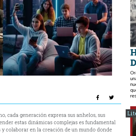
H
D
Or
un
nu
qu
re
Lit
vismo, cada generación expresa sus anhelos, sus
prender estas dinámicas complejas es fundamental
s y colaborar en la creación de un mundo donde