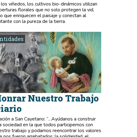
 los viñedos, los cultivos bio-dinámicos utilizan
berturas florales que no solo protegen la vid,
no que enriquecen el paisaje y conectan al
itante con la pureza de la tierra.
ntidades
onrar Nuestro Trabajo
iario
ación a San Cayetano: “…Ayúdanos a construir
a sociedad en la que todos participemos con
estro trabajo y podamos reencontrar los valores
e nos fueron arrebatados: la solidaridad, el