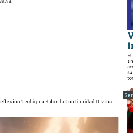
salva.
V
I
El
si
ac
su
to
Se
 Reflexión Teológica Sobre la Continuidad Divina