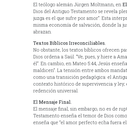
El teólogo alemán Jürgen Moltmann, en
El
Dios del Antiguo Testamento se revela pl
juzga es el que sufre por amor”. Esta inte
misma economía de salvación, donde la just
abrazan.
Textos Bíblicos Irreconciliables.
No obstante, los textos bíblicos ofrecen pa
Dios ordena a Saúl: “Ve, pues, y hiere a Ama
él”. En cambio, en Mateo 5:44, Jesús enseñ
maldicen”. La tensión entre ambos mandat
como una transición pedagógica: el Antiguo
contexto histórico de supervivencia y ley;
redención universal.
El Mensaje Final.
El mensaje final, sin embargo, no es de rup
Testamento enseña el temor de Dios como p
enseña que “el amor perfecto echa fuera e