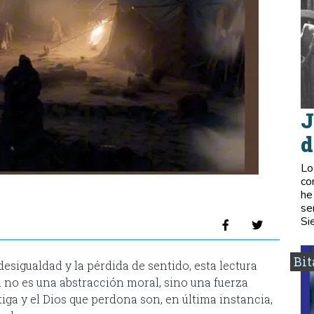
J
d
Lo
co
he
se
Si
Bi
esigualdad y la pérdida de sentido, esta lectura
n no es una abstracción moral, sino una fuerza
iga y el Dios que perdona son, en última instancia,