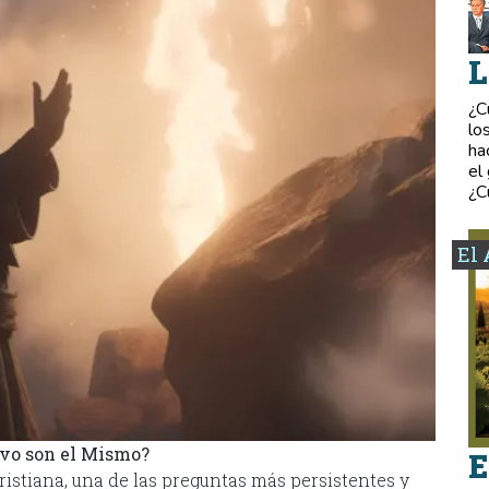
L
¿C
lo
ha
el
¿C
El 
evo son el Mismo?
E
ristiana, una de las preguntas más persistentes y