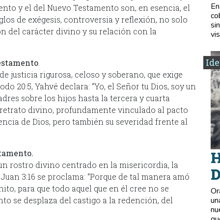
En
ento y el del Nuevo Testamento son, en esencia, el
co
los de exégesis, controversia y reflexión, no solo
si
n del carácter divino y su relación con la
vis
Ide
Testamento
.
e justicia rigurosa, celoso y soberano, que exige
odo 20:5, Yahvé declara: “Yo, el Señor tu Dios, soy un
dres sobre los hijos hasta la tercera y cuarta
 retrato divino, profundamente vinculado al pacto
encia de Dios, pero también su severidad frente al
stamento.
H
n rostro divino centrado en la misericordia, la
D
 Juan 3:16 se proclama: “Porque de tal manera amó
ito, para que todo aquel que en él cree no se
Or
un
nto se desplaza del castigo a la redención, del
nu
qu