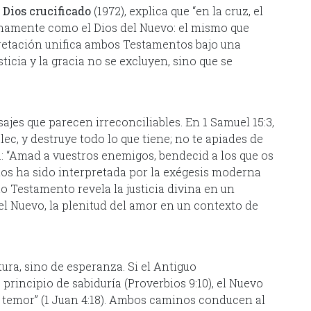
 Dios crucificado
(1972), explica que “en la cruz, el
enamente como el Dios del Nuevo: el mismo que
rpretación unifica ambos Testamentos bajo una
icia y la gracia no se excluyen, sino que se
sajes que parecen irreconciliables. En 1 Samuel 15:3,
lec, y destruye todo lo que tiene; no te apiades de
a: “Amad a vuestros enemigos, bendecid a los que os
os ha sido interpretada por la exégesis moderna
 Testamento revela la justicia divina en un
 el Nuevo, la plenitud del amor en un contexto de
tura, sino de esperanza. Si el Antiguo
rincipio de sabiduría (Proverbios 9:10), el Nuevo
l temor” (1 Juan 4:18). Ambos caminos conducen al