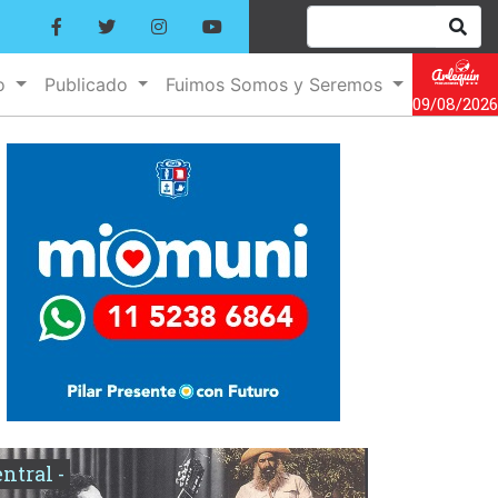
no
Publicado
Fuimos Somos y Seremos
09/08/2026
entral -