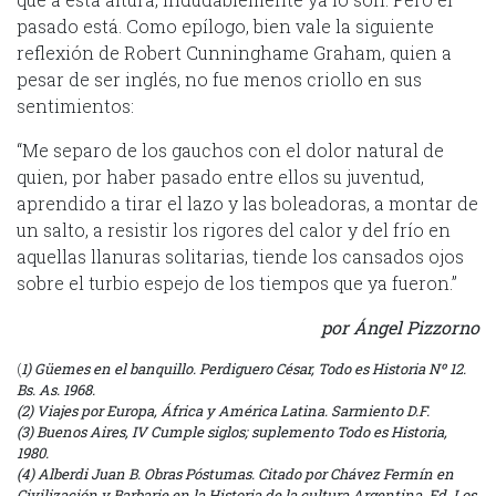
pasado está. Como epílogo, bien vale la siguiente
reflexión de Robert Cunninghame Graham, quien a
pesar de ser inglés, no fue menos criollo en sus
sentimientos:
“Me separo de los gauchos con el dolor natural de
quien, por haber pasado entre ellos su juventud,
aprendido a tirar el lazo y las boleadoras, a montar de
un salto, a resistir los rigores del calor y del frío en
aquellas llanuras solitarias, tiende los cansados ojos
sobre el turbio espejo de los tiempos que ya fueron.”
por Ángel Pizzorno
(
1) Güemes en el banquillo. Perdiguero César, Todo es Historia Nº 12.
Bs. As. 1968.
(2) Viajes por Europa, África y América Latina. Sarmiento D.F.
(3) Buenos Aires, IV Cumple siglos; suplemento Todo es Historia,
1980.
(4) Alberdi Juan B. Obras Póstumas. Citado por Chávez Fermín en
Civilización y Barbarie en la Historia de la cultura Argentina. Ed. Los