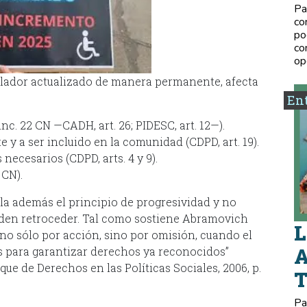
Pa
co
po
co
op
lador actualizado de manera permanente, afecta
Ent
 inc. 22 CN —CADH, art. 26; PIDESC, art. 12—).
 y a ser incluido en la comunidad (CDPD, art. 19).
 necesarios (CDPD, arts. 4 y 9).
 CN).
la además el principio de progresividad y no
eden retroceder. Tal como sostiene Abramovich
L
 no sólo por acción, sino por omisión, cuando el
A
s para garantizar derechos ya reconocidos”
e de Derechos en las Políticas Sociales, 2006, p.
Pa