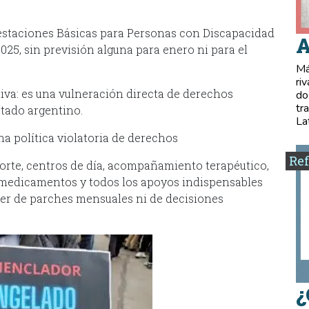
estaciones Básicas para Personas con Discapacidad
A
25, sin previsión alguna para enero ni para el
Má
ri
iva: es una vulneración directa de derechos
do
tr
stado argentino.
La
una política violatoria de derechos
Ref
orte, centros de día, acompañamiento terapéutico,
, medicamentos y todos los apoyos indispensables
er de parches mensuales ni de decisiones
¿