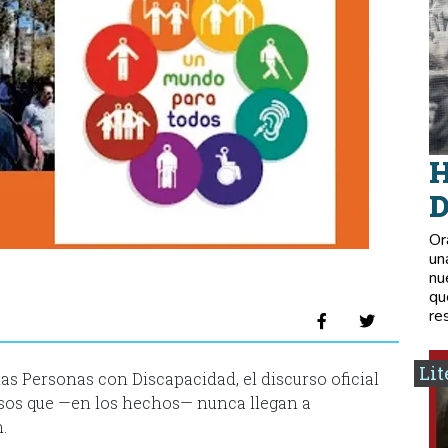
H
D
Or
un
nu
qu
re
Lit
las Personas con Discapacidad, el discurso oficial
sos que —en los hechos— nunca llegan a
.