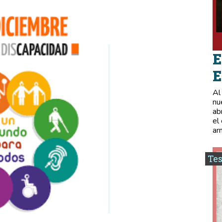
E
E
Al
nu
ab
el
ar
Tes