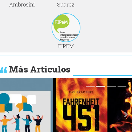
Ambrosini
Suarez
FIPEM
Más Artículos
Anterior
Si