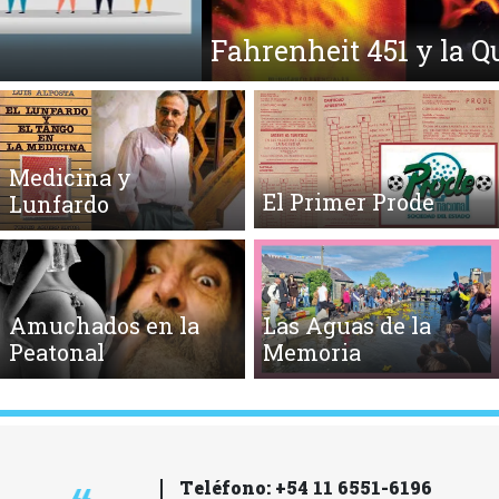
Fahrenheit 451 y la Quema de Libros
Medicina y
El Primer Prode
Lunfardo
Amuchados en la
Las Aguas de la
Peatonal
Memoria
Teléfono: +54 11 6551-6196