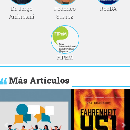
Dr. Jorge
Federico
RedBA
Ambrosini
Suarez
FIPEM
Más Artículos
Anterior
Si