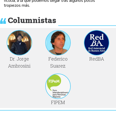
ficticia, a la que podemos llegar tras algunos pocos
tropiezos más.
Columnistas
Dr. Jorge
Federico
RedBA
Ambrosini
Suarez
FIPEM