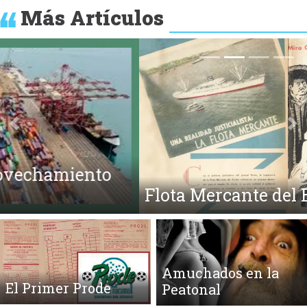
Más Artículos
Anterior
Si
Flota Mercante del Estado
Amuchados en la
El Primer Prode
Peatonal