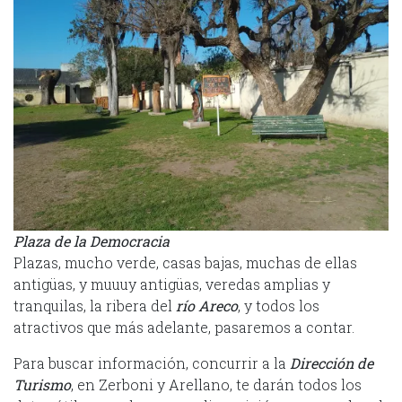
Plaza de la Democracia
Plazas, mucho verde, casas bajas, muchas de ellas
antigüas, y muuuy antigüas, veredas amplias y
tranquilas, la ribera del
río Areco
, y todos los
atractivos que más adelante, pasaremos a contar.
Para buscar información, concurrir a la
Dirección de
Turismo
, en Zerboni y Arellano, te darán todos los