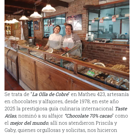
Se trata de “
La Olla de Cobre
” en Matheu 423, artesanía
en chocolates y alfajores, desde 1978; en este año
2025 la prestigiosa guía culinaria internacional
Taste
Atlas
, nominó a su alfajor
“Chocolate 70% cacao
” como
el
mejor del
mundo
; allí nos atendieron Priscila y
Gaby, quienes orgullosas y solicitas, nos hicieron