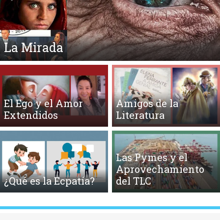
Anterior
Si
La Mirada
El Ego y el Amor
Amigos de la
Extendidos
Literatura
Las Pymes y el
Aprovechamiento
¿Qué es la Ecpatía?
del TLC