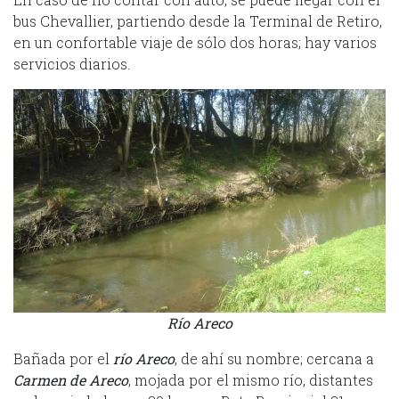
bus Chevallier, partiendo desde la Terminal de Retiro,
en un confortable viaje de sólo dos horas; hay varios
servicios diarios.
Río Areco
Bañada por el
río Areco
, de ahí su nombre; cercana a
Carmen de Areco
, mojada por el mismo río, distantes