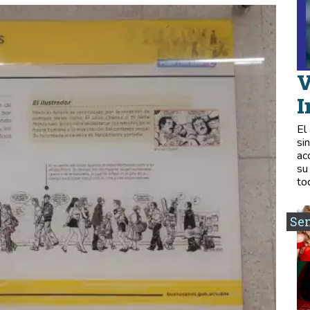
V
I
El
si
ac
su
to
Se