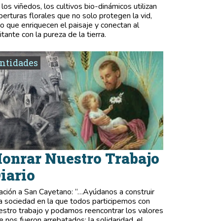
 los viñedos, los cultivos bio-dinámicos utilizan
berturas florales que no solo protegen la vid,
no que enriquecen el paisaje y conectan al
itante con la pureza de la tierra.
ntidades
onrar Nuestro Trabajo
iario
ación a San Cayetano: “…Ayúdanos a construir
a sociedad en la que todos participemos con
estro trabajo y podamos reencontrar los valores
e nos fueron arrebatados: la solidaridad, el