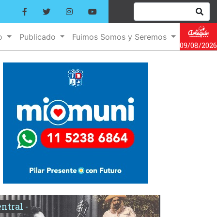
no
Publicado
Fuimos Somos y Seremos
09/08/2026
entral -