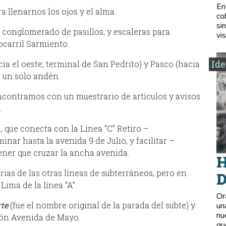
En
a llenarnos los ojos y el alma.
co
si
n conglomerado de pasillos, y escaleras para
vis
ocarril Sarmiento.
Ide
cia el oeste, terminal de San Pedrito) y Pasco (hacia
n un solo andén.
ncontramos con un muestrario de artículos y avisos
.
, que conecta con la Línea “C” Retiro –
nar hasta la avenida 9 de Julio, y facilitar –
tener que cruzar la ancha avenida.
H
rias de las otras líneas de subterráneos, pero en
D
ima de la línea “A”.
Or
te
(fue el nombre original de la parada del subte) y
un
nu
ción Avenida de Mayo.
qu