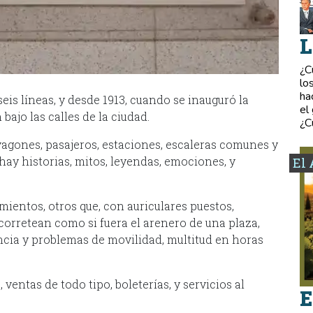
L
¿C
lo
ha
is líneas, y desde 1913, cuando se inauguró la
el
bajo las calles de la ciudad.
¿C
vagones, pasajeros, estaciones, escaleras comunes y
hay historias, mitos, leyendas, emociones, y
El 
ientos, otros que, con auriculares puestos,
orretean como si fuera el arenero de una plaza,
cia y problemas de movilidad, multitud en horas
ventas de todo tipo, boleterías, y servicios al
E