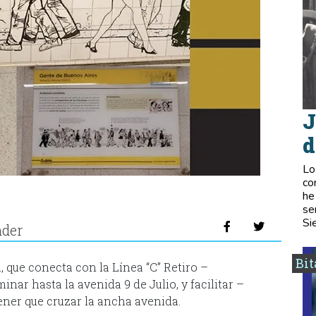
J
d
Lo
co
he
se
Si
nder
Bi
, que conecta con la Línea “C” Retiro –
nar hasta la avenida 9 de Julio, y facilitar –
tener que cruzar la ancha avenida.