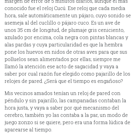
margen de error de 5 minutos diarios, aunque el más
conocido fue el reloj Cucú. Ese reloj que cada media
hora, sale automáticamente un pájaro, cuyo sonido se
asemeja al del cuclillo o pájaro cuco. Es un ave de
unos 35 cm de longitud, de plumaje gris ceniciento,
azulado por encima, cola negra con pintas blancas y
alas pardas y cuya particularidad es que la hembra
pone los huevos en nidos de otras aves para que sus
polluelos sean alimentados por ellas; siempre me
llamó la atención ese acto de sagacidad y vaya a
saber por cual razón fue elegido como pajarillo de los
relojes de pared. ¿Será que el tiempo es engañoso?
Mis vecinos amados tenían un reloj de pared con
péndulo y sin pajarillo, las campanadas contaban la
hora justa, y vaya a saber por qué mecanismo del
cerebro, también yo las contaba a la par, un modo de
juego zonzo si se quiere, pero era una forma lúdica de
aparearse al tiempo.