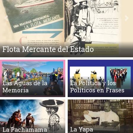
Anterior
Si
Medicina y Lunfardo
Las Aguas de la
La Política y los
Memoria
Políticos en Frases
La Yapa
La Pachamama