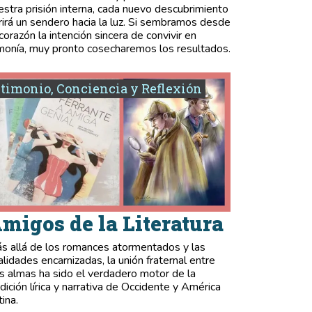
estra prisión interna, cada nuevo descubrimiento
rirá un sendero hacia la luz. Si sembramos desde
 corazón la intención sincera de convivir en
monía, muy pronto cosecharemos los resultados.
timonio, Conciencia y Reflexión
migos de la Literatura
s allá de los romances atormentados y las
validades encarnizadas, la unión fraternal entre
s almas ha sido el verdadero motor de la
adición lírica y narrativa de Occidente y América
tina.