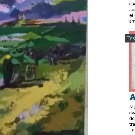
nu
ab
el
ar
Tes
A
Má
ri
do
tr
La