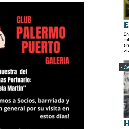
E
En
co
si
vis
- C
H