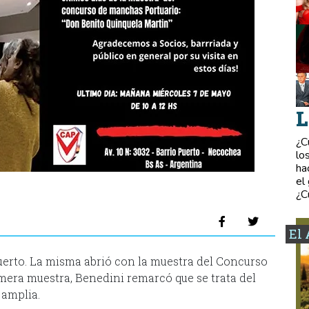
L
¿C
lo
ha
el
¿C
El 
Puerto. La misma abrió con la muestra del Concurso
mera muestra, Benedini remarcó que se trata del
 amplia.